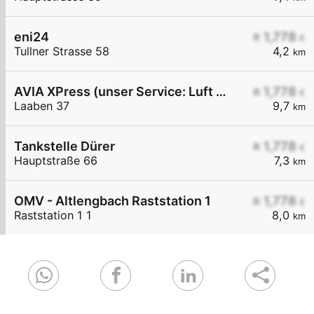
eni24
≥ 1,778
€
Tullner Strasse 58
4,2
km
AVIA XPress (unser Service: Luft und Wasser)
≥ 1,778
€
Laaben 37
9,7
km
Tankstelle Dürer
≥ 1,778
€
Hauptstraße 66
7,3
km
OMV - Altlengbach Raststation 1
≥ 1,778
€
Raststation 1 1
8,0
km