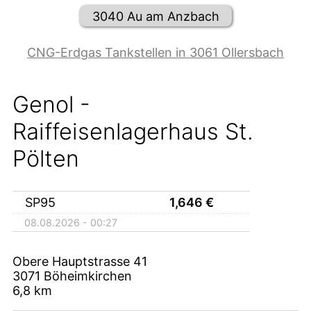
3040 Au am Anzbach
CNG-Erdgas Tankstellen in 3061 Ollersbach
Genol -
Raiffeisenlagerhaus St.
Pölten
SP95
1,646
€
08.08.2026 - 00:27
Obere Hauptstrasse 41
3071
Böheimkirchen
6,8
km