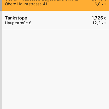
Obere Hauptstrasse 41
6,8
km
Tankstopp
1,725
€
Hauptstraße 8
12,2
km