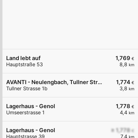
Land lebt auf
1,769
€
Hauptstraße 53
8,8
km
AVANTI - Neulengbach, Tullner Straße 1b
1,774
€
Tullner Strasse 1b
3,8
km
Lagerhaus - Genol
1,778
€
Umseerstrasse 1
4,4
km
Lagerhaus - Genol
≥ 1,778
€
Hauptstrasse 39
7,4
km