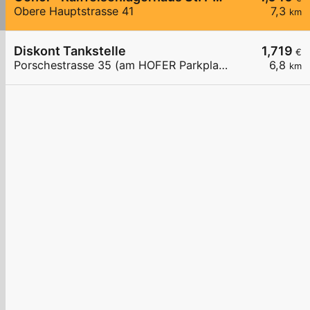
Obere Hauptstrasse 41
7,3
km
Diskont Tankstelle
1,719
€
Porschestrasse 35 (am HOFER Parkplatz)
6,8
km