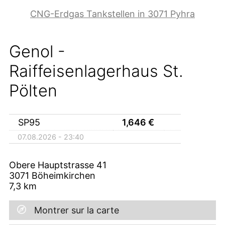
CNG-Erdgas Tankstellen in 3071 Pyhra
Genol -
Raiffeisenlagerhaus St.
Pölten
SP95
1,646
€
07.08.2026 - 23:40
Obere Hauptstrasse 41
3071
Böheimkirchen
7,3
km
Montrer sur la carte