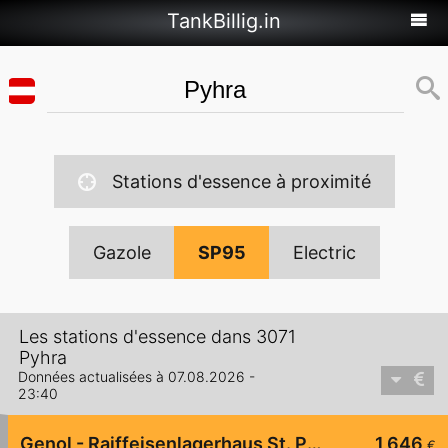
TankBillig.in
Stations d'essence à proximité
Gazole
SP95
Electric
Les stations d'essence dans 3071
Pyhra
Données actualisées à 07.08.2026 -
23:40
Genol - Raiffeisenlagerhaus St. Pölten
1,646
€