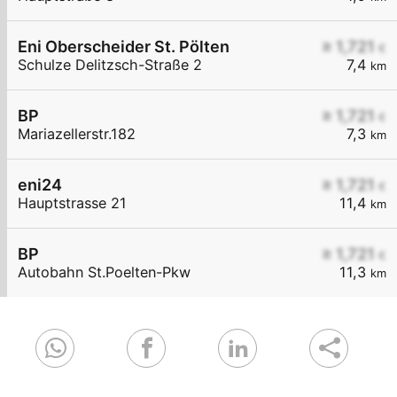
Eni Oberscheider St. Pölten
≥ 1,721
€
Schulze Delitzsch-Straße 2
7,4
km
BP
≥ 1,721
€
Mariazellerstr.182
7,3
km
eni24
≥ 1,721
€
Hauptstrasse 21
11,4
km
BP
≥ 1,721
€
Autobahn St.Poelten-Pkw
11,3
km