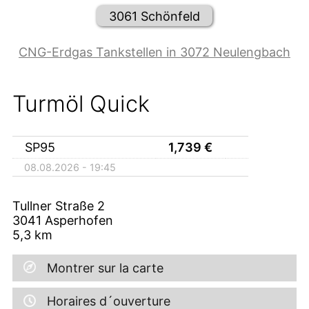
3061 Schönfeld
CNG-Erdgas Tankstellen in 3072 Neulengbach
Turmöl Quick
SP95
1,739
€
08.08.2026 - 19:45
Tullner Straße 2
3041
Asperhofen
5,3
km
Montrer sur la carte
Horaires d´ouverture