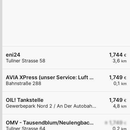
eni24
1,744
€
Tullner Strasse 58
3,6
km
AVIA XPress (unser Service: Luft und Wasser)
1,749
€
Bahnstraße 288
0,1
km
OIL! Tankstelle
1,749
€
Gewerbepark Nord 2 / An Der Autobahnabf. Altlengbach
4,8
km
OMV - Tausendblum/Neulengbach Tullner Straße 64
≥ 1,749
€
Tullner Strasse 64
0,2
km