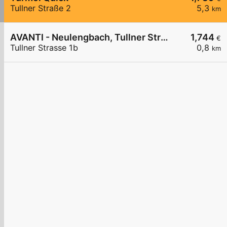
Tullner Straße 2
5,3
km
AVANTI - Neulengbach, Tullner Straße 1b
1,744
€
Tullner Strasse 1b
0,8
km