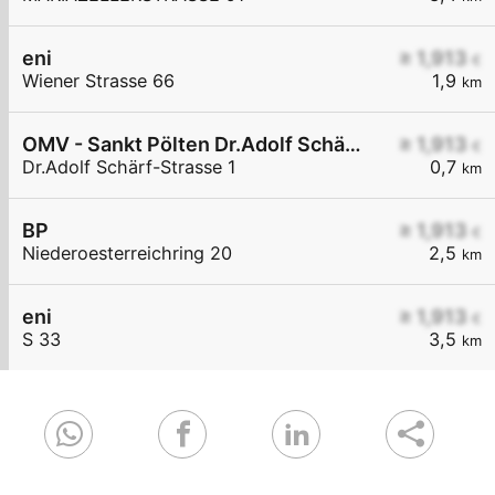
eni
≥ 1,913
€
Wiener Strasse 66
1,9
km
OMV - Sankt Pölten Dr.Adolf Schärf-Straße 1
≥ 1,913
€
Dr.Adolf Schärf-Strasse 1
0,7
km
BP
≥ 1,913
€
Niederoesterreichring 20
2,5
km
eni
≥ 1,913
€
S 33
3,5
km