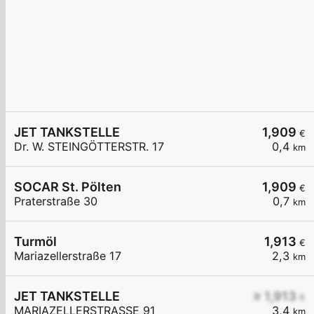
JET TANKSTELLE
1,909
€
Dr. W. STEINGÖTTERSTR. 17
0,4
km
SOCAR St. Pölten
1,909
€
Praterstraße 30
0,7
km
Turmöl
1,913
€
Mariazellerstraße 17
2,3
km
JET TANKSTELLE
≥ 1,913
€
MARIAZELLERSTRASSE 91
3,4
km