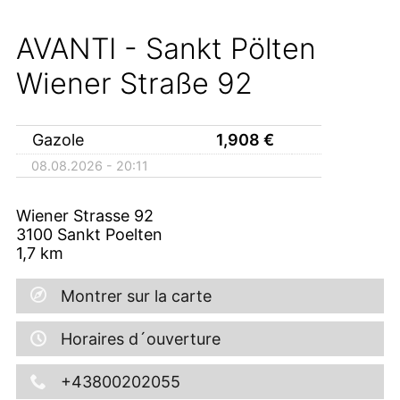
AVANTI - Sankt Pölten
Wiener Straße 92
Gazole
1,908
€
08.08.2026 - 20:11
Wiener Strasse 92
3100
Sankt Poelten
1,7
km
Montrer sur la carte
Horaires d´ouverture
+43800202055