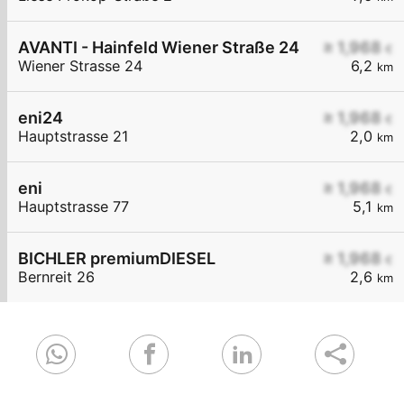
AVANTI - Hainfeld Wiener Straße 24
≥ 1,968
€
Wiener Strasse 24
6,2
km
eni24
≥ 1,968
€
Hauptstrasse 21
2,0
km
eni
≥ 1,968
€
Hauptstrasse 77
5,1
km
BICHLER premiumDIESEL
≥ 1,968
€
Bernreit 26
2,6
km