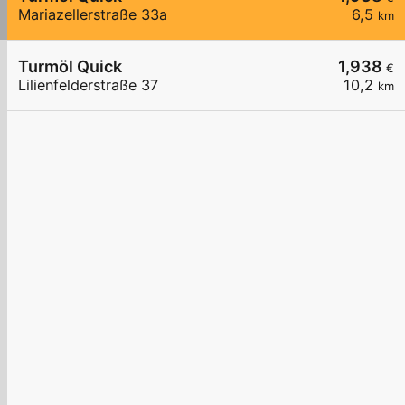
Mariazellerstraße 33a
6,5
km
Turmöl Quick
1,938
€
Lilienfelderstraße 37
10,2
km