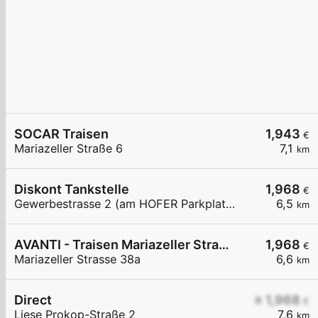
SOCAR Traisen
1,943
€
Mariazeller Straße 6
7,1
km
Diskont Tankstelle
1,968
€
Gewerbestrasse 2 (am HOFER Parkplatz)
6,5
km
AVANTI - Traisen Mariazeller Straße 38a
1,968
€
Mariazeller Strasse 38a
6,6
km
Direct
≥ 1,968
€
Liese Prokop-Straße 2
7,6
km