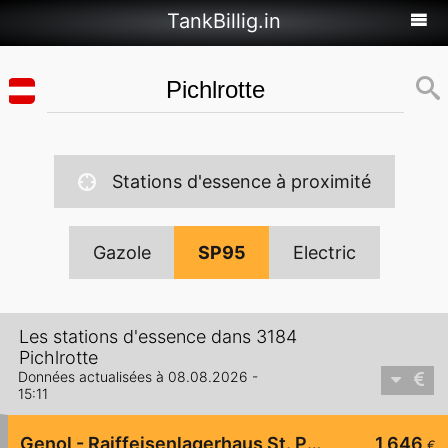
TankBillig.in
Stations d'essence à proximité
Gazole
SP95
Electric
Les stations d'essence dans 3184
Pichlrotte
Données actualisées à 08.08.2026 -
15:11
Genol - Raiffeisenlagerhaus St. Pölten
1,646
€