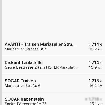
AVANTI - Traisen Mariazeller Straße 38a
1,714
€
Mariazeller Strasse 38a
15,7
km
Diskont Tankstelle
1,714
€
Gewerbestrasse 2 (am HOFER Parkplatz)
15,9
km
SOCAR Traisen
1,718
€
Mariazeller Straße 6
16,2
km
SOCAR Rabenstein
≥ 1,718
€
Sankt. Pöltnerstraße 27
15,1
km