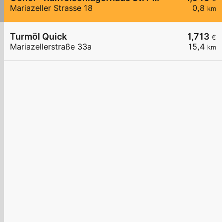
Mariazeller Strasse 18
0,8
km
Turmöl Quick
1,713
€
Mariazellerstraße 33a
15,4
km