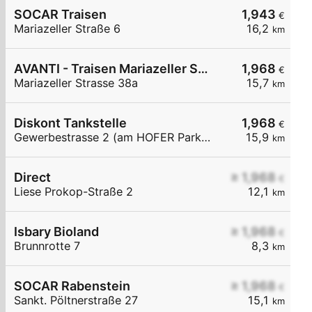
SOCAR Traisen
1,943
€
Mariazeller Straße 6
16,2
km
AVANTI - Traisen Mariazeller Straße 38a
1,968
€
Mariazeller Strasse 38a
15,7
km
Diskont Tankstelle
1,968
€
Gewerbestrasse 2 (am HOFER Parkplatz)
15,9
km
Direct
≥ 1,968
€
Liese Prokop-Straße 2
12,1
km
Isbary Bioland
≥ 1,968
€
Brunnrotte 7
8,3
km
SOCAR Rabenstein
≥ 1,968
€
Sankt. Pöltnerstraße 27
15,1
km