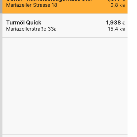
Mariazeller Strasse 18
0,8
km
Turmöl Quick
1,938
€
Mariazellerstraße 33a
15,4
km