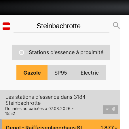
Stations d'essence à proximité
Gazole
SP95
Electric
Les stations d'essence dans 3184
Steinbachrotte
Données actualisées à 07.08.2026 -
15:52
Genol - Raiffeisenlagerhaus St. Pölten
1,877
€