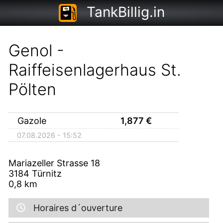
TankBillig.in
Genol -
Raiffeisenlagerhaus St.
Pölten
Gazole
1,877
€
07.08.2026 - 15:52
Mariazeller Strasse 18
3184
Türnitz
0,8
km
Horaires d´ouverture