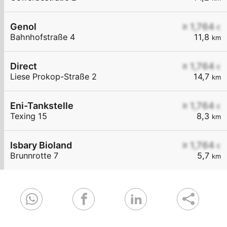
Genol
≥ 1,764
€
Bahnhofstraße 4
11,8
km
Direct
≥ 1,764
€
Liese Prokop-Straße 2
14,7
km
Eni-Tankstelle
≥ 1,764
€
Texing 15
8,3
km
Isbary Bioland
≥ 1,764
€
Brunnrotte 7
5,7
km