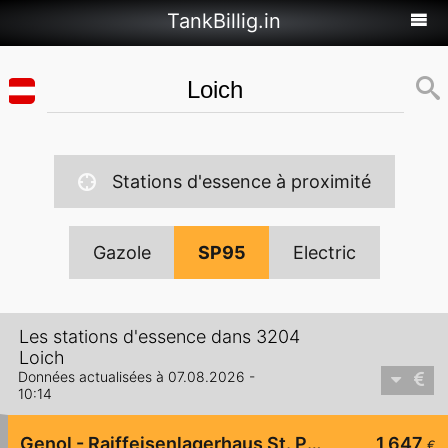
TankBillig.in
Stations d'essence à proximité
Gazole
SP95
Electric
Les stations d'essence dans 3204
Loich
Données actualisées à 07.08.2026 -
10:14
Genol - Raiffeisenlagerhaus St. Pölten
1,647
€