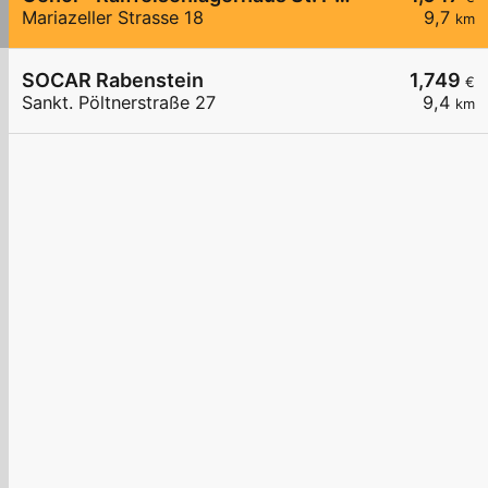
Mariazeller Strasse 18
9,7
km
SOCAR Rabenstein
1,749
€
Sankt. Pöltnerstraße 27
9,4
km