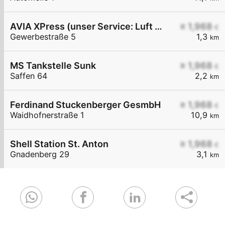
AVIA XPress (unser Service: Luft und Wasser)
≥ 1,968
€
Gewerbestraße 5
1,3
km
MS Tankstelle Sunk
≥ 1,968
€
Saffen 64
2,2
km
Ferdinand Stuckenberger GesmbH
≥ 1,968
€
Waidhofnerstraße 1
10,9
km
Shell Station St. Anton
≥ 1,968
€
Gnadenberg 29
3,1
km