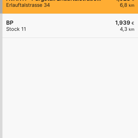
Erlauftalstrasse 34
6,8
km
BP
1,939
€
Stock 11
4,3
km