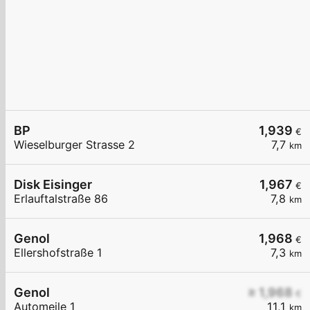
BP
1,939
€
Wieselburger Strasse 2
7,7
km
Disk Eisinger
1,967
€
Erlauftalstraße 86
7,8
km
Genol
1,968
€
Ellershofstraße 1
7,3
km
Genol
≥ 1,968
€
Automeile 1
11,1
km