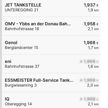
JET TANKSTELLE
1,937
€
UNTEREGGING 21
1,9
km
OMV - Ybbs an der Donau Bahnhofstraße 18
1,958
€
Bahnhofstrasse 18
2,1
km
Genol
1,968
€
Berglandcenter 15
1,7
km
eni
≥ 1,968
€
Bahnhofstrasse 37
1,6
km
ESSMEISTER Full-Service Tankstelle
≥ 1,968
€
Burgwiesenring 3
2,0
km
IQ
≥ 1,968
€
Oberegging 14
2,1
km