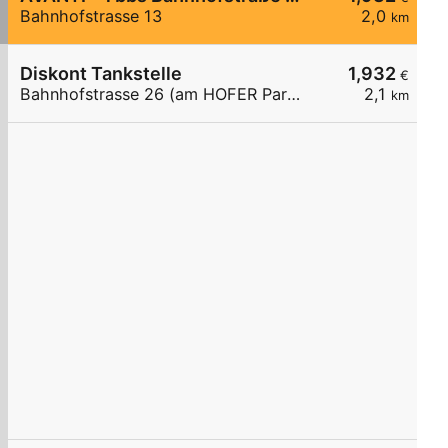
Bahnhofstrasse 13
2,0
km
Diskont Tankstelle
1,932
€
Bahnhofstrasse 26 (am HOFER Parkplatz)
2,1
km