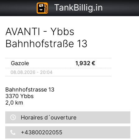
TankBillig.in
AVANTI - Ybbs
Bahnhofstraße 13
Gazole
1,932
€
08.08.2026 - 20:04
Bahnhofstrasse 13
3370
Ybbs
2,0
km
Horaires d´ouverture
+43800202055