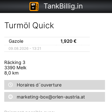
TankBillig.in
Turmöl Quick
Gazole
1,920
€
09.08.2026 - 13:21
Räcking 3
3390
Melk
8,0
km
Horaires d´ouverture
marketing-box@orlen-austria.at