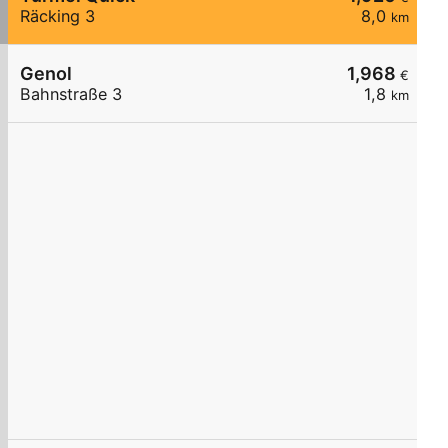
Räcking 3
8,0
km
Genol
1,968
€
Bahnstraße 3
1,8
km