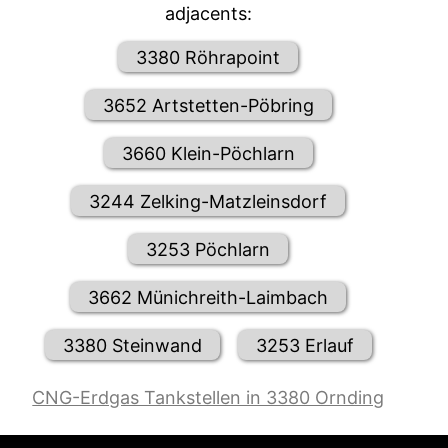
adjacents:
3380 Röhrapoint
3652 Artstetten-Pöbring
3660 Klein-Pöchlarn
3244 Zelking-Matzleinsdorf
3253 Pöchlarn
3662 Münichreith-Laimbach
3380 Steinwand
3253 Erlauf
CNG-Erdgas Tankstellen in 3380 Ornding