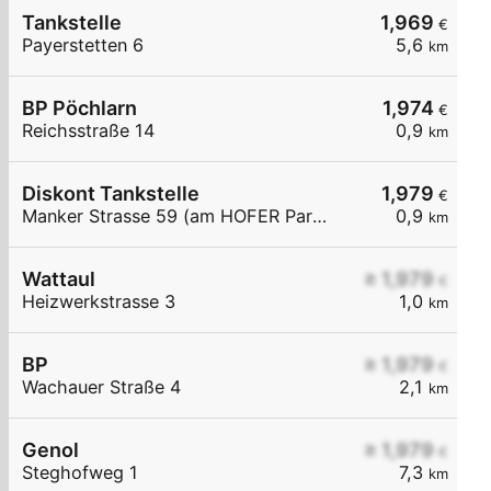
Tankstelle
1,969
€
Payerstetten 6
5,6
km
BP Pöchlarn
1,974
€
Reichsstraße 14
0,9
km
Diskont Tankstelle
1,979
€
Manker Strasse 59 (am HOFER Parkplatz)
0,9
km
Wattaul
≥ 1,979
€
Heizwerkstrasse 3
1,0
km
BP
≥ 1,979
€
Wachauer Straße 4
2,1
km
Genol
≥ 1,979
€
Steghofweg 1
7,3
km