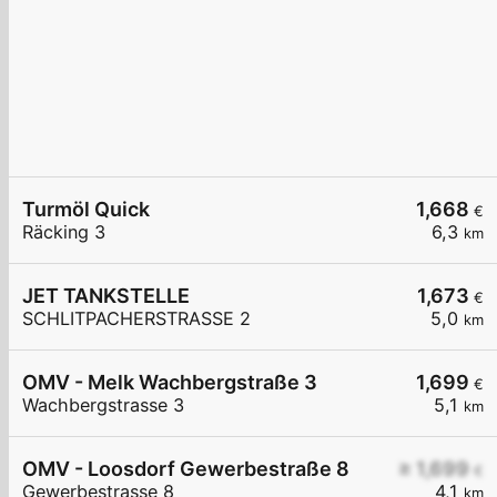
Turmöl Quick
1,668
€
Räcking 3
6,3
km
JET TANKSTELLE
1,673
€
SCHLITPACHERSTRASSE 2
5,0
km
OMV - Melk Wachbergstraße 3
1,699
€
Wachbergstrasse 3
5,1
km
OMV - Loosdorf Gewerbestraße 8
≥ 1,699
€
Gewerbestrasse 8
4,1
km