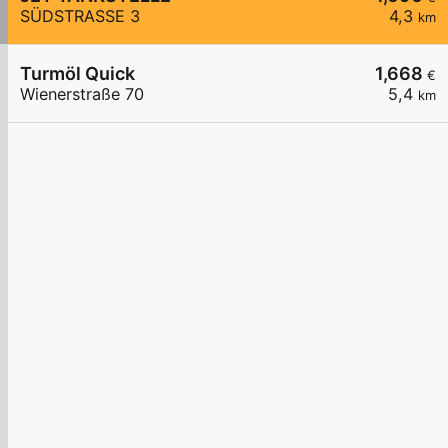
SÜDSTRASSE 3
4,3
km
Turmöl Quick
1,668
€
Wienerstraße 70
5,4
km