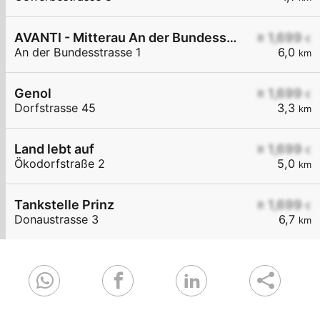
AVANTI - Mitterau An der Bundesstraße 1
≥ 1,699
€
An der Bundesstrasse 1
6,0
km
Genol
≥ 1,699
€
Dorfstrasse 45
3,3
km
Land lebt auf
≥ 1,699
€
Ökodorfstraße 2
5,0
km
Tankstelle Prinz
≥ 1,699
€
Donaustrasse 3
6,7
km