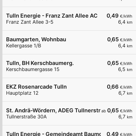
Tulln Energie - Franz Zant Allee AC
0,49
€/kWh
Franz Zant Allee 3-5
6,4
km
Baumgarten, Wohnbau
0,65
€/kWh
Kellergasse 1/B
6,4
km
Tulln, BH Kerschbaumerg.
0,65
€/kWh
Kerschbaumergasse 15
6,5
km
EKZ Rosenarcade Tulln
0,66
€/kWh
Hauptplatz 12
6,7
km
St. Andrä-Wördern, ADEG Tullnerstraße
0,65
ab
€/kWh
Tullnerstraße 30A
6,7
km
Tulln Energie - Gemeindeamt Baumgarten 1
0,49
€/kWh