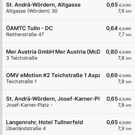
St. Andrä-Wördern, Altgasse
0,65
€/kWh
Altgasse (Wördern) 30
7,6
km
ÖAMTC Tulln - DC
0,64
€/kWh
Reitherstraße 47
7,7
km
Mer Austria GmbH Mer Austria (McD) - Langenrohr
0,80
€/kWh
3 Teichstraße
7,8
km
OMV eMotion #2 Teichstraße 1 Asparn/Langenro
0,69
€/kWh
Teichstraße 1
7,8
km
St. Andrä-Wördern, Josef-Karner-Platz
0,65
€/kWh
Josef-Karner-Platz -
7,8
km
Langenrohr, Hotel Tullnerfeld
0,65
€/kWh
Überländstraße 4
7,9
km