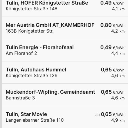
Tulln, HOFER Königstetter Straße
0,49
€/kWh
Königstetter Straße 148
4,1
km
Mer Austria GmbH AT_KAMMERHOFER GmbH - Tulln 
0,80
€/kWh
163B Königstetter Str.
4,2
km
Tulln Energie - Florahofsaal
0,49
€/kWh
Am Florahof 2
4,4
km
Tulln, Autohaus Hummel
0,65
€/kWh
Königstetter Straße 126
4,6
km
Muckendorf-Wipfing, Gemeindeamt
0,65
€/kWh
Bahnstraße 3
4,6
km
Tulln, Star Movie
0,65
ab
€/kWh
Langenlebarner Straße 110
4,9
km