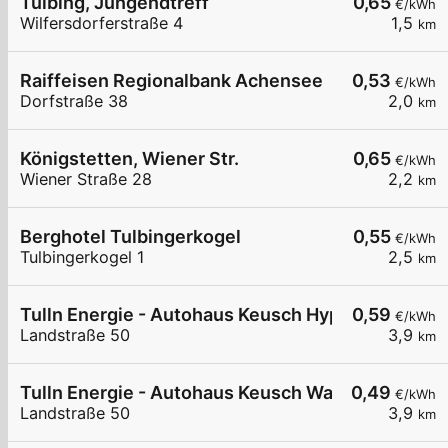
Tulbing, Jungendtreff
0,65
€/kWh
Wilfersdorferstraße 4
1,5
km
Raiffeisen Regionalbank Achensee
0,53
€/kWh
Dorfstraße 38
2,0
km
Königstetten, Wiener Str.
0,65
€/kWh
Wiener Straße 28
2,2
km
Berghotel Tulbingerkogel
0,55
€/kWh
Tulbingerkogel 1
2,5
km
Tulln Energie - Autohaus Keusch Hypercharger
0,59
€/kWh
Landstraße 50
3,9
km
Tulln Energie - Autohaus Keusch Wallbox 1
0,49
€/kWh
Landstraße 50
3,9
km