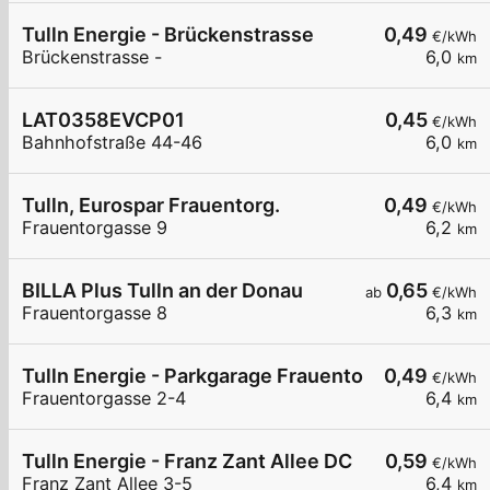
Tulln Energie - Brückenstrasse
0,49
€/kWh
Brückenstrasse -
6,0
km
LAT0358EVCP01
0,45
€/kWh
Bahnhofstraße 44-46
6,0
km
Tulln, Eurospar Frauentorg.
0,49
€/kWh
Frauentorgasse 9
6,2
km
BILLA Plus Tulln an der Donau
0,65
ab
€/kWh
Frauentorgasse 8
6,3
km
Tulln Energie - Parkgarage Frauentorgasse
0,49
€/kWh
Frauentorgasse 2-4
6,4
km
Tulln Energie - Franz Zant Allee DC
0,59
€/kWh
Franz Zant Allee 3-5
6,4
km