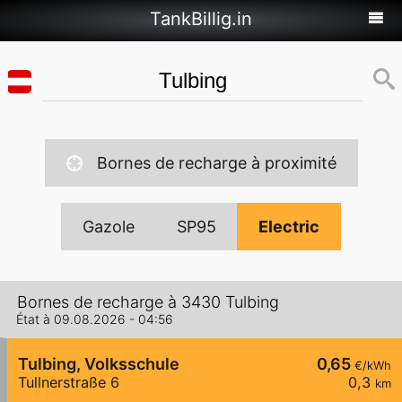
TankBillig.in
Bornes de recharge à proximité
Gazole
SP95
Electric
Bornes de recharge à 3430 Tulbing
État à 09.08.2026 - 04:56
Tulbing, Volksschule
0,65
€/kWh
Tullnerstraße 6
0,3
km