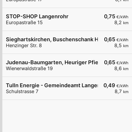
STOP-SHOP Langenrohr
0,75
€/kWh
Europastraße 15
8,2
km
Sieghartskirchen, Buschenschank Hauck
0,65
€/kWh
Henzinger Str. 8
8,5
km
Judenau-Baumgarten, Heuriger Pfiel
0,65
€/kWh
Wienerwaldstraße 19
8,6
km
Tulln Energie - Gemeindeamt Langenrohr 1
0,49
€/kWh
Schulstrasse 7
8,7
km