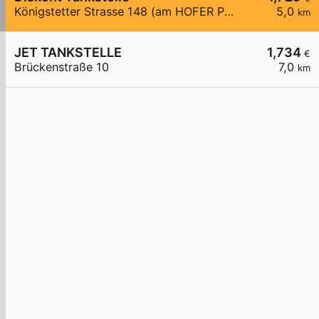
Königstetter Strasse 148 (am HOFER Parkplatz)
5,0
km
JET TANKSTELLE
1,734
€
Brückenstraße 10
7,0
km