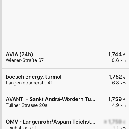
AVIA (24h)
1,744
€
Wiener-Straße 67
0,6
km
boesch energy, turmöl
1,752
€
Langenlebarnerstr. 41
6,8
km
AVANTI - Sankt Andrä-Wördern Tullner Straße 20a
1,759
€
Tullner Strasse 20a
4,9
km
OMV - Langenrohr/Asparn Teichstraße 1
≥ 1,759
€
Teichstrasse 1
9,1
km