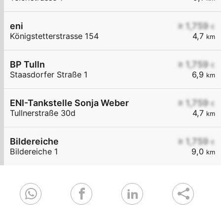
eni
≥ 1,759
€
Königstetterstrasse 154
4,7
km
BP Tulln
≥ 1,759
€
Staasdorfer Straße 1
6,9
km
ENI-Tankstelle Sonja Weber
≥ 1,759
€
Tullnerstraße 30d
4,7
km
Bildereiche
≥ 1,759
€
Bildereiche 1
9,0
km