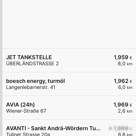
JET TANKSTELLE
1,959
€
ÜBERLÄNDSTRASSE 2
8,0
km
boesch energy, turmöl
1,962
€
Langenlebarnerstr. 41
6,0
km
AVIA (24h)
1,969
€
Wiener-Straße 67
2,6
km
AVANTI - Sankt Andrä-Wördern Tullner Straße 20a
≥ 1,969
€
Tullner Strasse 20a
6,8
km