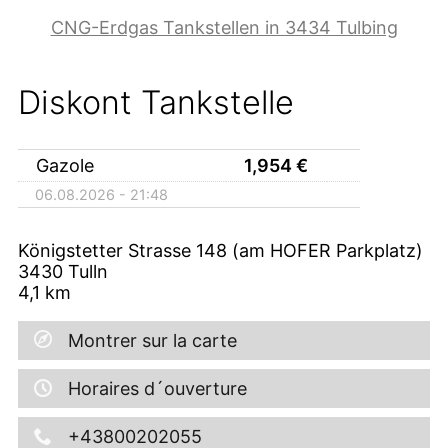
CNG-Erdgas Tankstellen in 3434 Tulbing
Diskont Tankstelle
Gazole
1,954
€
06.08.2026 - 21:48
Königstetter Strasse 148 (am HOFER Parkplatz)
3430
Tulln
4,1
km
Montrer sur la carte
Horaires d´ouverture
+43800202055