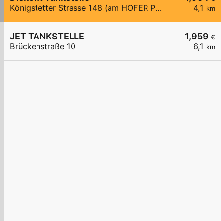
Königstetter Strasse 148 (am HOFER Parkplatz)
4,1
km
JET TANKSTELLE
1,959
€
Brückenstraße 10
6,1
km