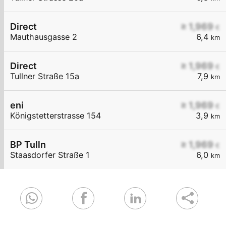
Direct
≥ 1,969
€
Mauthausgasse 2
6,4
km
Direct
≥ 1,969
€
Tullner Straße 15a
7,9
km
eni
≥ 1,969
€
Königstetterstrasse 154
3,9
km
BP Tulln
≥ 1,969
€
Staasdorfer Straße 1
6,0
km