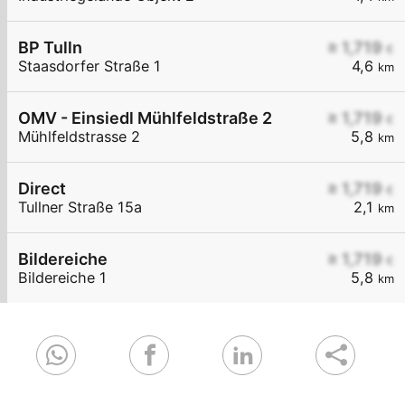
BP Tulln
≥ 1,719
€
Staasdorfer Straße 1
4,6
km
OMV - Einsiedl Mühlfeldstraße 2
≥ 1,719
€
Mühlfeldstrasse 2
5,8
km
Direct
≥ 1,719
€
Tullner Straße 15a
2,1
km
Bildereiche
≥ 1,719
€
Bildereiche 1
5,8
km