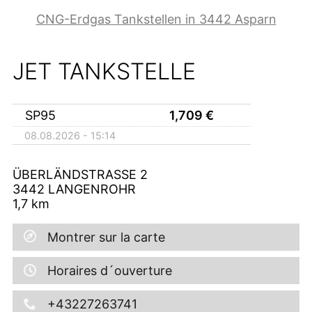
CNG-Erdgas Tankstellen in 3442 Asparn
JET TANKSTELLE
SP95
1,709
€
08.08.2026 - 15:14
ÜBERLÄNDSTRASSE 2
3442
LANGENROHR
1,7
km
Montrer sur la carte
Horaires d´ouverture
+43227263741