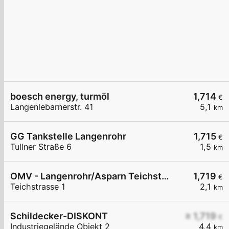
boesch energy, turmöl
1,714
€
Langenlebarnerstr. 41
5,1
km
GG Tankstelle Langenrohr
1,715
€
Tullner Straße 6
1,5
km
OMV - Langenrohr/Asparn Teichstraße 1
1,719
€
Teichstrasse 1
2,1
km
Schildecker-DISKONT
≥ 1,719
€
Industriegelände Objekt 2
4,4
km