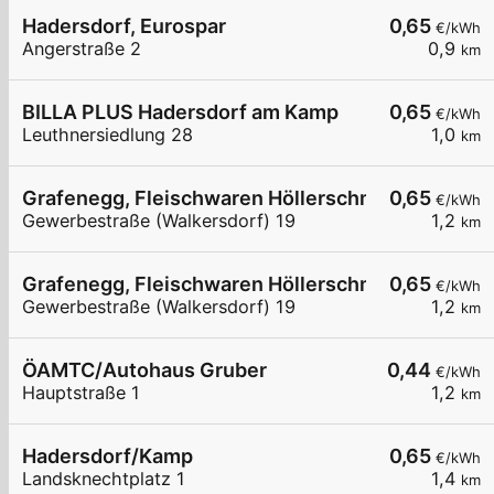
Hadersdorf, Eurospar
0,65
€/kWh
Angerstraße 2
0,9
km
BILLA PLUS Hadersdorf am Kamp
0,65
€/kWh
Leuthnersiedlung 28
1,0
km
Grafenegg, Fleischwaren Höllerschmid
0,65
€/kWh
Gewerbestraße (Walkersdorf) 19
1,2
km
Grafenegg, Fleischwaren Höllerschmid
0,65
€/kWh
Gewerbestraße (Walkersdorf) 19
1,2
km
ÖAMTC/Autohaus Gruber
0,44
€/kWh
Hauptstraße 1
1,2
km
Hadersdorf/Kamp
0,65
€/kWh
Landsknechtplatz 1
1,4
km