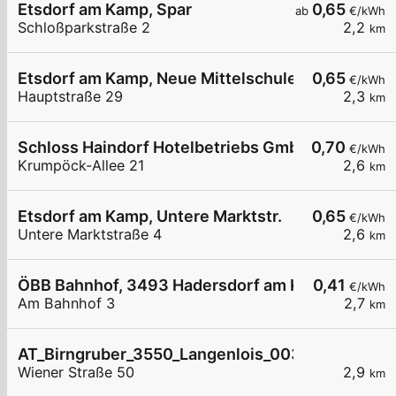
Etsdorf am Kamp, Spar
0,65
ab
€/kWh
Schloßparkstraße 2
2,2
km
Etsdorf am Kamp, Neue Mittelschule
0,65
€/kWh
Hauptstraße 29
2,3
km
Schloss Haindorf Hotelbetriebs GmbH
0,70
€/kWh
Krumpöck-Allee 21
2,6
km
Etsdorf am Kamp, Untere Marktstr.
0,65
€/kWh
Untere Marktstraße 4
2,6
km
ÖBB Bahnhof, 3493 Hadersdorf am Kamp
0,41
€/kWh
Am Bahnhof 3
2,7
km
AT_Birngruber_3550_Langenlois_003 öffentlich
Wiener Straße 50
2,9
km