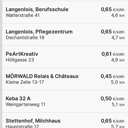
Langenlois, Berufsschule
0,65
€/kWh
Walterstraße 41
4,6
km
Langenlois, Pflegezentrum
0,65
€/kWh
Dechantstraße 19
4,7
km
PeArtKreativ
0,61
€/kWh
Höllgasse 23
4,9
km
MÖRWALD Relais & Châteaux
0,45
€/kWh
Kleine Zeile 13-17
5,0
km
Keba 32 A
0,50
€/kWh
Weingartenweg 11
5,1
km
Stettenhof, Milchhaus
0,65
€/kWh
Hauptstraße 12
5,7
km