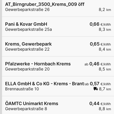
AT_Birngruber_3500_Krems_009 öffentlich
Gewerbeparkstraße 26
8,2
km
Pani & Kovar GmbH
0,66
€/kWh
Gewerbeparkstraße 25a
8,3
km
Krems, Gewerbepark
0,65
€/kWh
Gewerbeparkstraße 22
8,4
km
Pfalzwerke - Hornbach Krems
0,46
ab
€/kWh
Gewerbeparkstraße 20
8,5
km
ELLA GmbH & Co KG - Krems - Brantner GmbH
0,57
ab
€/kWh
Brennaustraße 10
8,7
km
ÖAMTC Unimarkt Krems
0,44
€/kWh
Gewerbeparkstraße 8
8,8
km