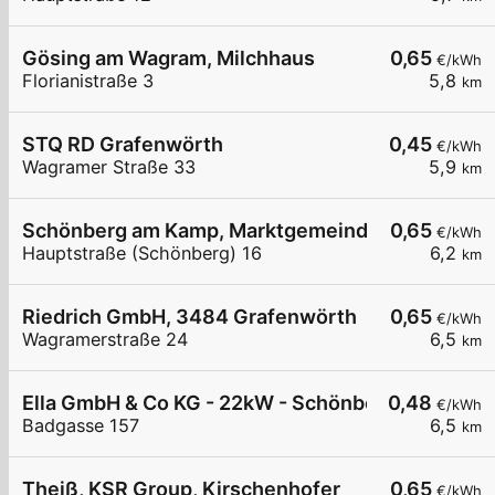
Gösing am Wagram, Milchhaus
0,65
€/kWh
Florianistraße 3
5,8
km
STQ RD Grafenwörth
0,45
€/kWh
Wagramer Straße 33
5,9
km
Schönberg am Kamp, Marktgemeinde
0,65
€/kWh
Hauptstraße (Schönberg) 16
6,2
km
Riedrich GmbH, 3484 Grafenwörth
0,65
€/kWh
Wagramerstraße 24
6,5
km
Ella GmbH & Co KG - 22kW - Schönberg am Kamp 
0,48
€/kWh
Badgasse 157
6,5
km
Theiß, KSR Group, Kirschenhofer
0,65
€/kWh