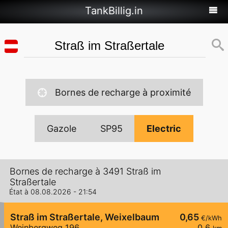
TankBillig.in
Bornes de recharge à proximité
Gazole
SP95
Electric
Bornes de recharge à 3491 Straß im
Straßertale
État à 08.08.2026 - 21:54
Straß im Straßertale, Weixelbaum
0,65
€/kWh
Weinbergweg 196
0,6