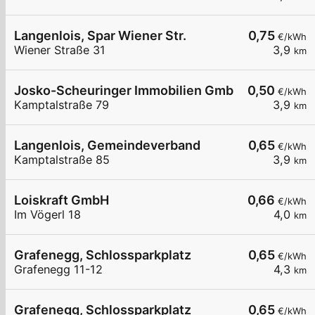
Langenlois, Spar Wiener Str.
0,75
€/kWh
Wiener Straße 31
3,9
km
Josko-Scheuringer Immobilien GmbH
0,50
€/kWh
Kamptalstraße 79
3,9
km
Langenlois, Gemeindeverband
0,65
€/kWh
Kamptalstraße 85
3,9
km
Loiskraft GmbH
0,66
€/kWh
Im Vögerl 18
4,0
km
Grafenegg, Schlossparkplatz
0,65
€/kWh
Grafenegg 11-12
4,3
km
Grafenegg, Schlossparkplatz
0,65
€/kWh