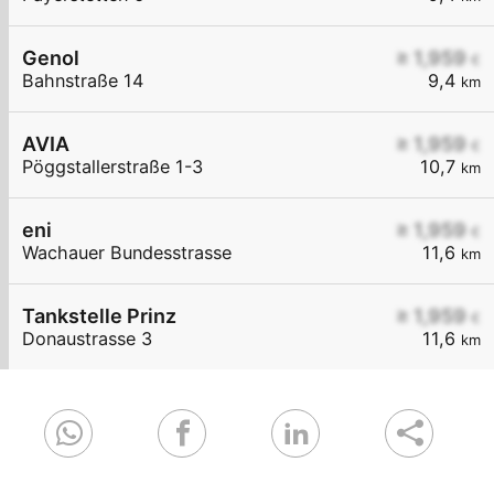
Genol
≥ 1,959
€
Bahnstraße 14
9,4
km
AVIA
≥ 1,959
€
Pöggstallerstraße 1-3
10,7
km
eni
≥ 1,959
€
Wachauer Bundesstrasse
11,6
km
Tankstelle Prinz
≥ 1,959
€
Donaustrasse 3
11,6
km