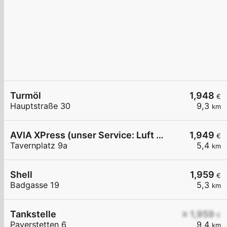
Turmöl
1,948
€
Hauptstraße 30
9,3
km
AVIA XPress (unser Service: Luft und Wasser)
1,949
€
Tavernplatz 9a
5,4
km
Shell
1,959
€
Badgasse 19
5,3
km
Tankstelle
≥ 1,959
€
Payerstetten 6
9,4
km