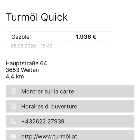
Turmöl Quick
Gazole
1,936
€
08.08.2026 - 15:42
Hauptstraße 64
3653
Weiten
4,4
km
Montrer sur la carte
Horaires d´ouverture
+432622 27939
http://www.turmöl.at