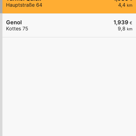
Hauptstraße 64
4,4
km
Genol
1,939
€
Kottes 75
9,8
km