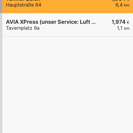
Hauptstraße 64
6,4
km
AVIA XPress (unser Service: Luft und Wasser)
1,974
€
Tavernplatz 9a
1,1
km