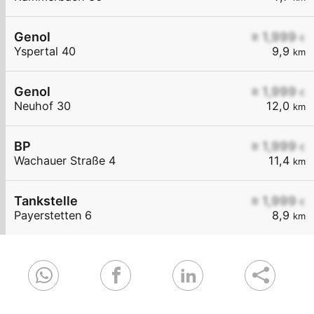
Genol
≥ 1,999
€
Yspertal 40
9,9
km
Genol
≥ 1,999
€
Neuhof 30
12,0
km
BP
≥ 1,999
€
Wachauer Straße 4
11,4
km
Tankstelle
≥ 1,999
€
Payerstetten 6
8,9
km