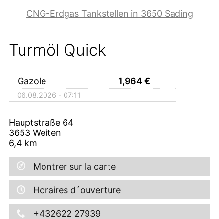
CNG-Erdgas Tankstellen in 3650 Sading
Turmöl Quick
Gazole
1,964
€
06.08.2026 - 07:11
Hauptstraße 64
3653
Weiten
6,4
km
Montrer sur la carte
Horaires d´ouverture
+432622 27939