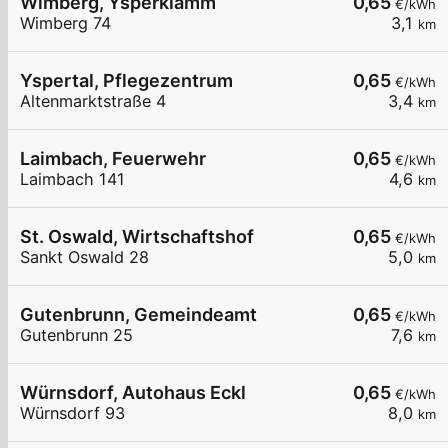
Wimberg, Ysperklamm
0,65
€/kWh
Wimberg 74
3,1
km
Yspertal, Pflegezentrum
0,65
€/kWh
Altenmarktstraße 4
3,4
km
Laimbach, Feuerwehr
0,65
€/kWh
Laimbach 141
4,6
km
St. Oswald, Wirtschaftshof
0,65
€/kWh
Sankt Oswald 28
5,0
km
Gutenbrunn, Gemeindeamt
0,65
€/kWh
Gutenbrunn 25
7,6
km
Würnsdorf, Autohaus Eckl
0,65
€/kWh
Würnsdorf 93
8,0
km