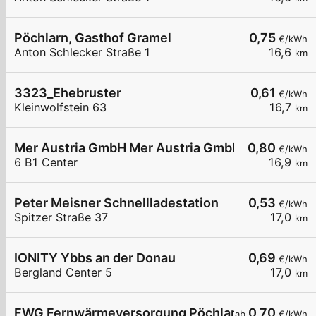
Pöchlarn, Gasthof Gramel
0,75
€/kWh
Anton Schlecker Straße 1
16,6
km
3323_Ehebruster
0,61
€/kWh
Kleinwolfstein 63
16,7
km
Mer Austria GmbH Mer Austria GmbH - Ybbs - B1 
0,80
€/kWh
6 B1 Center
16,9
km
Peter Meisner Schnellladestation
0,53
€/kWh
Spitzer Straße 37
17,0
km
IONITY Ybbs an der Donau
0,69
€/kWh
Bergland Center 5
17,0
km
FWG Fernwärmeversorgung Pöchlarn
0,70
ab
€/kWh