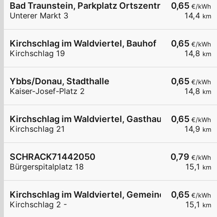
Bad Traunstein, Parkplatz Ortszentrum
0,65
€/kWh
Unterer Markt 3
14,4
km
Kirchschlag im Waldviertel, Bauhof
0,65
€/kWh
Kirchschlag 19
14,8
km
Ybbs/Donau, Stadthalle
0,65
€/kWh
Kaiser-Josef-Platz 2
14,8
km
Kirchschlag im Waldviertel, Gasthaus Adam
0,65
€/kWh
Kirchschlag 21
14,9
km
SCHRACK71442050
0,79
€/kWh
Bürgerspitalplatz 18
15,1
km
Kirchschlag im Waldviertel, Gemeindeamt
0,65
€/kWh
Kirchschlag 2 -
15,1
km