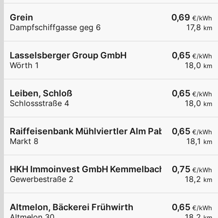
Grein
0,69
€/kWh
Dampfschiffgasse geg 6
17,8
km
Lasselsberger Group GmbH
0,65
€/kWh
Wörth 1
18,0
km
Leiben, Schloß
0,65
€/kWh
Schlossstraße 4
18,0
km
Raiffeisenbank Mühlviertler Alm Pabneukirchen
0,65
€/kWh
Markt 8
18,1
km
HKH Immoinvest GmbH Kemmelbach
0,75
€/kWh
Gewerbestraße 2
18,2
km
Altmelon, Bäckerei Frühwirth
0,65
€/kWh
Altmelon 30
18,2
km