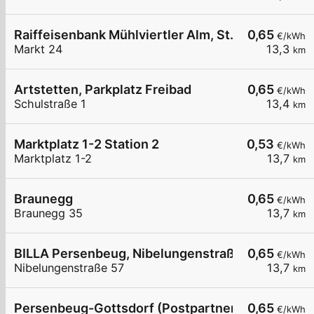
Raiffeisenbank Mühlviertler Alm, St. Georgen a. 
0,65
€/kWh
Markt 24
13,3
km
Artstetten, Parkplatz Freibad
0,65
€/kWh
Schulstraße 1
13,4
km
Marktplatz 1-2 Station 2
0,53
€/kWh
Marktplatz 1-2
13,7
km
Braunegg
0,65
€/kWh
Braunegg 35
13,7
km
BILLA Persenbeug, Nibelungenstraße
0,65
€/kWh
Nibelungenstraße 57
13,7
km
Persenbeug-Gottsdorf (Postpartner)
0,65
€/kWh