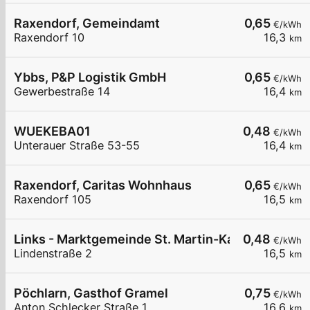
Raxendorf, Gemeindamt
0,65
€/kWh
Raxendorf 10
16,3
km
Ybbs, P&P Logistik GmbH
0,65
€/kWh
Gewerbestraße 14
16,4
km
WUEKEBA01
0,48
€/kWh
Unterauer Straße 53-55
16,4
km
Raxendorf, Caritas Wohnhaus
0,65
€/kWh
Raxendorf 105
16,5
km
Links - Marktgemeinde St. Martin-Karlsbach
0,48
€/kWh
Lindenstraße 2
16,5
km
Pöchlarn, Gasthof Gramel
0,75
€/kWh
Anton Schlecker Straße 1
16,6
km