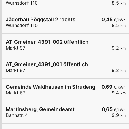
Würnsdorf 110
8,5
km
Jägerbau Pöggstall 2 rechts
0,45
€/kWh
Würnsdorf 110
8,5
km
AT_Gmeiner_4391_002 öffentlich
Markt 97
9,2
km
AT_Gmeiner_4391_001 öffentlich
Markt 97
9,2
km
Gemeinde Waldhausen im Strudengau Markt 67
0,69
€/kWh
Markt 67
9,4
km
Martinsberg, Gemeindeamt
0,65
€/kWh
Bahnstr. 4
9,9
km