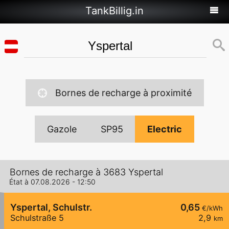
TankBillig.in
Bornes de recharge à proximité
Gazole
SP95
Electric
Bornes de recharge à 3683 Yspertal
État à 07.08.2026 - 12:50
Yspertal, Schulstr.
0,65
€/kWh
Schulstraße 5
2,9
km