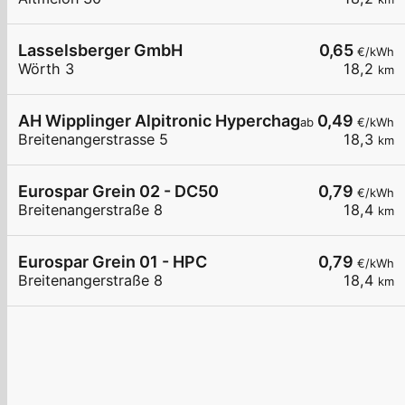
Lasselsberger GmbH
0,65
€/kWh
Wörth 3
18,2
km
AH Wipplinger Alpitronic Hyperchager
0,49
ab
€/kWh
Breitenangerstrasse 5
18,3
km
Eurospar Grein 02 - DC50
0,79
€/kWh
Breitenangerstraße 8
18,4
km
Eurospar Grein 01 - HPC
0,79
€/kWh
Breitenangerstraße 8
18,4
km