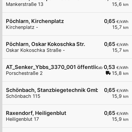
Mankerstraße 13
15,6
km
Pöchlarn, Kirchenplatz
0,65
€/kWh
Kirchenplatz -
15,7
km
Pöchlarn, Oskar Kokoschka Str.
0,65
€/kWh
Oskar Kokoschka Straße -
15,7
km
AT_Senker_Ybbs_3370_001 öffentlich
0,53
ab
€/kWh
Porschestraße 2
15,8
km
Schönbach, Stanzbiegetechnik GmbH
0,65
€/kWh
Schönbach 115
15,9
km
Raxendorf, Heiligenblut
0,65
€/kWh
Heiligenblut 17
15,9
km