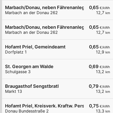
Marbach/Donau, neben Fährenanlegestelle
0,65
€/kWh
Marbach an der Donau 262
12,7
km
Marbach/Donau, neben Fährenanlegestelle
0,65
€/kWh
Marbach an der Donau 262
12,7
km
Hofamt Priel, Gemeindeamt
0,65
€/kWh
Dorfplatz 1
12,9
km
St. Georgen am Walde
0,69
€/kWh
Schulgasse 3
13,2
km
Braugasthof Sengstbratl
0,79
€/kWh
Markt 13
13,2
km
Hofamt Priel, Kreisverk. Kraftw. Persenbeug
0,75
€/kWh
Donau Bundesstraße 2
13,3
km