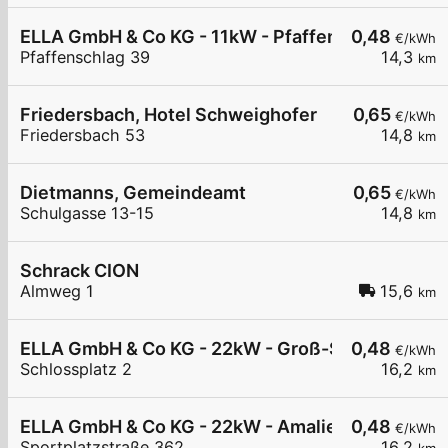
ELLA GmbH & Co KG - 11kW - Pfaffenschlag, Nah & 
0,48
€/kWh
Pfaffenschlag 39
14,3
km
Friedersbach, Hotel Schweighofer
0,65
€/kWh
Friedersbach 53
14,8
km
Dietmanns, Gemeindeamt
0,65
€/kWh
Schulgasse 13-15
14,8
km
Schrack CION
Almweg 1
15,6
km
ELLA GmbH & Co KG - 22kW - Groß-Siegharts - T
0,48
€/kWh
Schlossplatz 2
16,2
km
ELLA GmbH & Co KG - 22kW - Amaliendorf - Kind
0,48
€/kWh
Sportplatzstraße 362
16,2