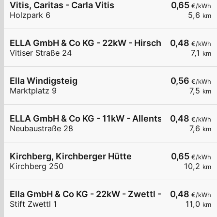
Vitis, Caritas - Carla Vitis
0,65
€/kWh
Holzpark 6
5,6
km
ELLA GmbH & Co KG - 22kW - Hirschbach
0,48
€/kWh
Vitiser Straße 24
7,1
km
Ella Windigsteig
0,56
€/kWh
Marktplatz 9
7,5
km
ELLA GmbH & Co KG - 11kW - Allentsteig - w4ro
0,48
€/kWh
Neubaustraße 28
7,6
km
Kirchberg, Kirchberger Hütte
0,65
€/kWh
Kirchberg 250
10,2
km
Ella GmbH & Co KG - 22kW - Zwettl - Stift Zwettl
0,48
€/kWh
Stift Zwettl 1
11,0
km