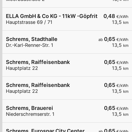
ELLA GmbH & Co KG - 11kW -Göpfritz Nah & Frisch
0,48
€/kWh
Hauptstrasse 69 / 71
13,5
km
Schrems, Stadthalle
0,65
ab
€/kWh
Dr.-Karl-Renner-Str. 1
13,5
km
Schrems, Raiffeisenbank
0,65
€/kWh
Hauptplatz 22
13,5
km
Schrems, Raiffeisenbank
0,65
€/kWh
Hauptplatz 22
13,5
km
Schrems, Brauerei
0,65
€/kWh
Niederschremserstr. 1
13,5
km
Schrems, Eurospar City Center
0,65
ab
€/kWh