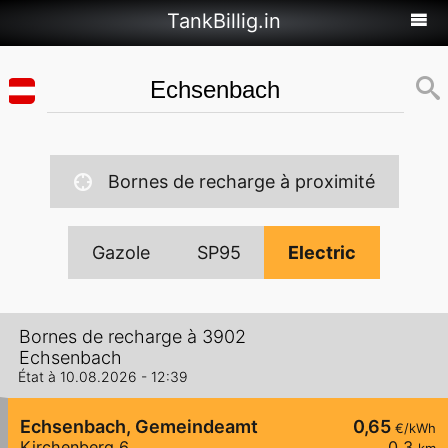
TankBillig.in
Bornes de recharge à proximité
Gazole
SP95
Electric
Bornes de recharge à 3902
Echsenbach
État à 10.08.2026 - 12:39
Echsenbach, Gemeindeamt
0,65
€/kWh
Kirchenberg 6
0,3