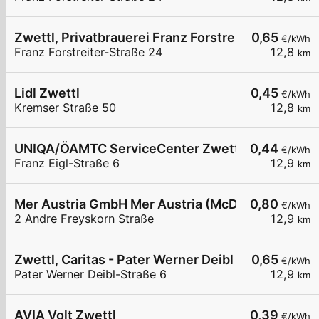
Zwettl, Privatbrauerei Franz Forstreiter-Str.
0,65
€/kWh
Franz Forstreiter-Straße 24
12,8
km
Lidl Zwettl
0,45
€/kWh
Kremser Straße 50
12,8
km
UNIQA/ÖAMTC ServiceCenter Zwettl
0,44
€/kWh
Franz Eigl-Straße 6
12,9
km
Mer Austria GmbH Mer Austria (McD) - Zwettl - A
0,80
€/kWh
2 Andre Freyskorn Straße
12,9
km
Zwettl, Caritas - Pater Werner Deibl Str
0,65
€/kWh
Pater Werner Deibl-Straße 6
12,9
km
AVIA Volt Zwettl
0,39
€/kWh