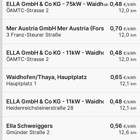
ELLA GmbH & Co KG - 75kW - Waidhofen/Thaya -Li
0,48
ab
€/kWh
ÖAMTC-Strasse 2
12,0
km
Mer Austria GmbH Mer Austria (Forstinger) - Wai
0,70
€/kWh
3 Franz-Steurer Straße
12,0
km
ELLA GmbH & Co KG - 11kW - Waidhofen/Thaya - 
0,48
€/kWh
ÖAMTC-Strasse 2
12,0
km
Waidhofen/Thaya, Hauptplatz
0,65
€/kWh
Hauptplatz 1
12,1
km
ELLA GmbH & Co KG - 11kW - Waidhofen/Thaya -
0,48
€/kWh
Heidenreichsteinerstraße 28
12,1
km
Ella Schweiggers
0,56
€/kWh
Gmünder Straße 2
12,6
km