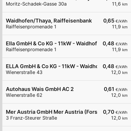
Moritz-Schadek-Gasse 30a
11,6
km
Waidhofen/Thaya, Raiffeisenbank
0,65
€/kWh
Raiffeisenpromenade 1
11,9
km
Ella GmbH & Co KG - 11kW - Waidhofen/Thaya - R
0,48
€/kWh
Raiffeisenpromenade 1
11,9
km
ELLA GmbH & Co KG - 11kW - Waidhofen/Thaya - 
0,48
€/kWh
Wienerstraße 43
12,0
km
Autohaus Wais GmbH AC 2
0,61
€/kWh
Wienerstraße 62
12,0
km
Mer Austria GmbH Mer Austria (Forstinger) - Wai
0,70
€/kWh
3 Franz-Steurer Straße
12,0
km