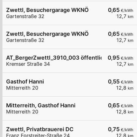
Zwettl, Besuchergarage WKNÖ
0,65
€/kWh
Gartenstraße 32
12,7
km
Zwettl, Besuchergarage WKNÖ
0,65
€/kWh
Gartenstraße 32
12,7
km
AT_BergerZwettl_3910_003 öffentlich
0,95
€/kWh
Kremser Straße 34
12,7
km
Gasthof Hanni
0,55
€/kWh
Mitterreith 20
12,8
km
Mitterreith, Gasthof Hanni
0,65
€/kWh
Mitterreith 20
12,8
km
Zwettl, Privatbrauerei DC
0,75
€/kWh
Franz Forstreiter-Straße 24
12,8
km