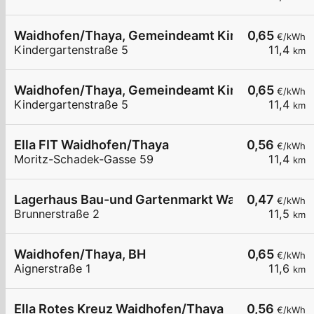
Waidhofen/Thaya, Gemeindeamt Kindergartenstr
0,65
€/kWh
Kindergartenstraße 5
11,4
km
Waidhofen/Thaya, Gemeindeamt Kindergartenstr
0,65
€/kWh
Kindergartenstraße 5
11,4
km
Ella FIT Waidhofen/Thaya
0,56
€/kWh
Moritz-Schadek-Gasse 59
11,4
km
Lagerhaus Bau-und Gartenmarkt Waidhofen an d
0,47
€/kWh
Brunnerstraße 2
11,5
km
Waidhofen/Thaya, BH
0,65
€/kWh
Aignerstraße 1
11,6
km
Ella Rotes Kreuz Waidhofen/Thaya
0,56
€/kWh