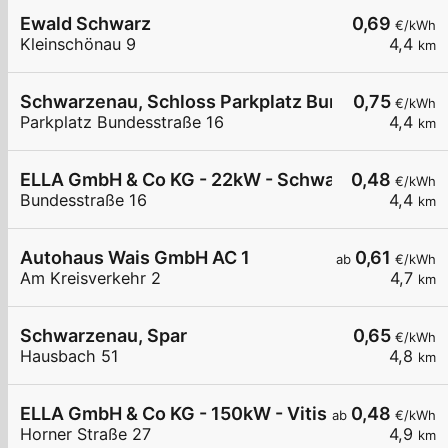
Ewald Schwarz
0,69
€/kWh
Kleinschönau 9
4,4
km
Schwarzenau, Schloss Parkplatz Bundesstr.
0,75
€/kWh
Parkplatz Bundesstraße 16
4,4
km
ELLA GmbH & Co KG - 22kW - Schwarzenau - Tha
0,48
€/kWh
Bundesstraße 16
4,4
km
Autohaus Wais GmbH AC 1
0,61
ab
€/kWh
Am Kreisverkehr 2
4,7
km
Schwarzenau, Spar
0,65
€/kWh
Hausbach 51
4,8
km
ELLA GmbH & Co KG - 150kW - Vitis - Holas - Schn
0,48
ab
€/kWh
Horner Straße 27
4,9
km