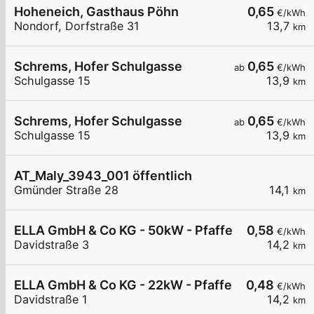
Hoheneich, Gasthaus Pöhn
0,65
€/kWh
Nondorf, Dorfstraße 31
13,7
km
Schrems, Hofer Schulgasse
0,65
ab
€/kWh
Schulgasse 15
13,9
km
Schrems, Hofer Schulgasse
0,65
ab
€/kWh
Schulgasse 15
13,9
km
AT_Maly_3943_001 öffentlich
Gmünder Straße 28
14,1
km
ELLA GmbH & Co KG - 50kW - Pfaffenschlag - W.E
0,58
€/kWh
Davidstraße 3
14,2
km
ELLA GmbH & Co KG - 22kW - Pfaffenschlag - W.E
0,48
€/kWh
Davidstraße 1
14,2
km