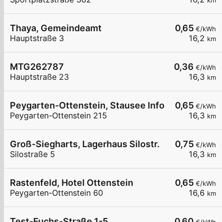
km
Thaya, Gemeindeamt
0,65
€/kWh
Hauptstraße 3
16,2
km
MTG262787
0,36
€/kWh
Hauptstraße 23
16,3
km
Peygarten-Ottenstein, Stausee Infozentrum
0,65
€/kWh
Peygarten-Ottenstein 215
16,3
km
Groß-Siegharts, Lagerhaus Silostr.
0,75
€/kWh
Silostraße 5
16,3
km
Rastenfeld, Hotel Ottenstein
0,65
€/kWh
Peygarten-Ottenstein 60
16,6
km
Test-Fuchs-Straße 1-5
0,60