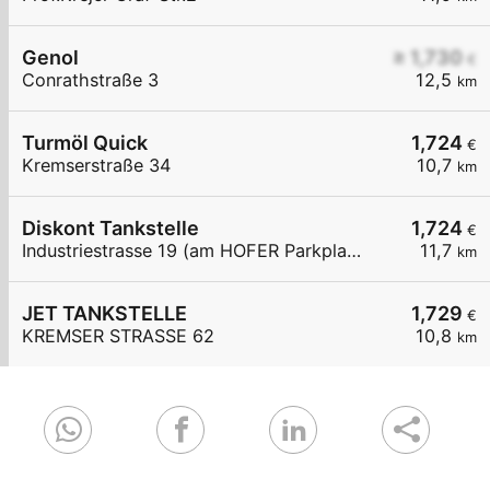
Genol
≥ 1,730
€
Conrathstraße 3
12,5
km
Turmöl Quick
1,724
€
Kremserstraße 34
10,7
km
Diskont Tankstelle
1,724
€
Industriestrasse 19 (am HOFER Parkplatz)
11,7
km
JET TANKSTELLE
1,729
€
KREMSER STRASSE 62
10,8
km