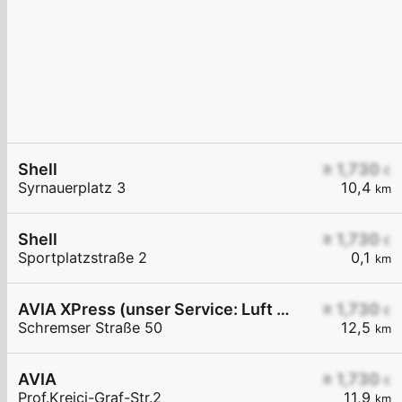
Shell
≥ 1,730
€
Syrnauerplatz 3
10,4
km
Shell
≥ 1,730
€
Sportplatzstraße 2
0,1
km
AVIA XPress (unser Service: Luft und Wasser)
≥ 1,730
€
Schremser Straße 50
12,5
km
AVIA
≥ 1,730
€
Prof.Krejci-Graf-Str.2
11,9
km