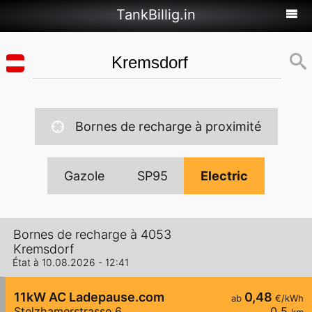
TankBillig.in
Bornes de recharge à proximité
Gazole
SP95
Electric
Bornes de recharge à 4053
Kremsdorf
État à 10.08.2026 - 12:41
11kW AC Ladepause.com
0,48
ab
€/kWh
Stelzhamerstrasse 6
0,5