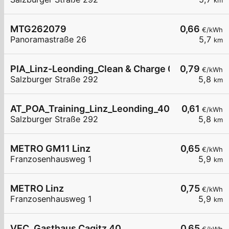
km
MTG262079
0,66
€/kWh
Panoramastraße 26
5,7
km
PIA_Linz-Leonding_Clean & Charge 006_bis 200
0,79
€/kWh
Salzburger Straße 292
5,8
km
AT_POA_Training_Linz_Leonding_4060_001 halb ö
0,61
€/kWh
Salzburger Straße 292
5,8
km
METRO GM11 Linz
0,65
€/kWh
Franzosenhausweg 1
5,9
km
METRO Linz
0,75
€/kWh
Franzosenhausweg 1
5,9
km
VEC, Gasthaus Cagitz 40
0,65