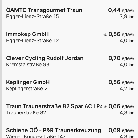
ÖAMTC Transgourmet Traun
0,44
€/kWh
Egger-Lienz-Straße 15
3,9
km
Immokep GmbH
0,56
ab
€/kWh
Egger-Lienz-Straße 12
4,0
km
Clever Cycling Rudolf Jordan
0,70
€/kWh
Kremstalstraße 93
4,0
km
Keplinger GmbH
0,56
€/kWh
Keplingerstraße 2
4,2
km
Traun Traunerstraße 82 Spar AC LP4
0,66
ab
€/kWh
Traunerstraße 82
4,3
km
Schiene OÖ - P&R Traunerkreuzung
0,69
€/kWh
Wiener Bundesstraße 147
4,3
km