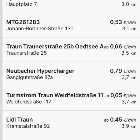
Hauptplatz 7
3,0
km
MTG261283
0,53
€/kWh
Johann-Roithner-Straße 131
3,1
km
Traun Traunerstraße 25b Oedtsee AC LG 1.1
0,66
ab
€/kWh
Traunerstraße 25
3,5
km
Neubacher Hypercharger
0,79
€/kWh
Ganglgutstraße 87a
3,7
km
Turmstrom Traun Weidfeldstraße 117
0,65
ab
€/kWh
Weidfeldstraße 117
3,7
km
Lidl Traun
0,45
ab
€/kWh
Kremstalstraße 92
3,9
km