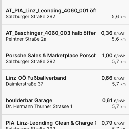
AT_PIA_Linz_Leonding_4060_001 öffentlich
Salzburger Straße 292
5,6
km
AT_Baschinger_4060_003 halb öffentlich
0,36
€/kWh
Peintner Straße 2a
5,6
km
Porsche Sales & Marketplace Porsche Zentrum L
1,00
€/kWh
Salzburger Straße 292
5,7
km
Linz_OÖ Fußballverband
0,66
€/kWh
Daimlerstraße 37
5,7
km
boulderbar Garage
0,61
€/kWh
Dr. Hermann Thurner Strasse 1
5,7
km
PIA_Linz-Leonding_Clean & Charge 004_bis 200
0,79
€/kWh
Salzburger Straße 292
5,7