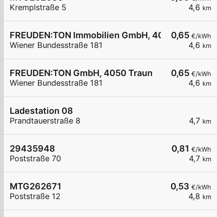
Kremplstraße 5
4,6
km
FREUDEN:TON Immobilien GmbH, 4050 Traun
0,65
€/kWh
Wiener Bundesstraße 181
4,6
km
FREUDEN:TON GmbH, 4050 Traun
0,65
€/kWh
Wiener Bundesstraße 181
4,6
km
Ladestation 08
Prandtauerstraße 8
4,7
km
29435948
0,81
€/kWh
Poststraße 70
4,7
km
MTG262671
0,53
€/kWh
Poststraße 12
4,8
km