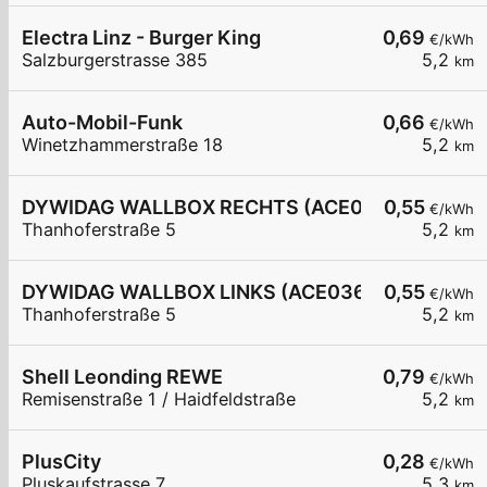
Electra Linz - Burger King
0,69
€/kWh
Salzburgerstrasse 385
5,2
km
Auto-Mobil-Funk
0,66
€/kWh
Winetzhammerstraße 18
5,2
km
DYWIDAG WALLBOX RECHTS (ACE0367866)
0,55
€/kWh
Thanhoferstraße 5
5,2
km
DYWIDAG WALLBOX LINKS (ACE0367831)
0,55
€/kWh
Thanhoferstraße 5
5,2
km
Shell Leonding REWE
0,79
€/kWh
Remisenstraße 1 / Haidfeldstraße
5,2
km
PlusCity
0,28
€/kWh
Pluskaufstrasse 7
5,3
km