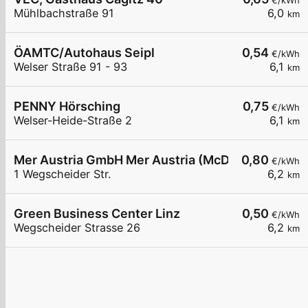
€/kWh
Mühlbachstraße 91
6,0
km
ÖAMTC/Autohaus Seipl
0,54
€/kWh
Welser Straße 91 - 93
6,1
km
PENNY Hörsching
0,75
€/kWh
Welser-Heide-Straße 2
6,1
km
Mer Austria GmbH Mer Austria (McD) - Linz - Wegs
0,80
€/kWh
1 Wegscheider Str.
6,2
km
Green Business Center Linz
0,50
€/kWh
Wegscheider Strasse 26
6,2
km