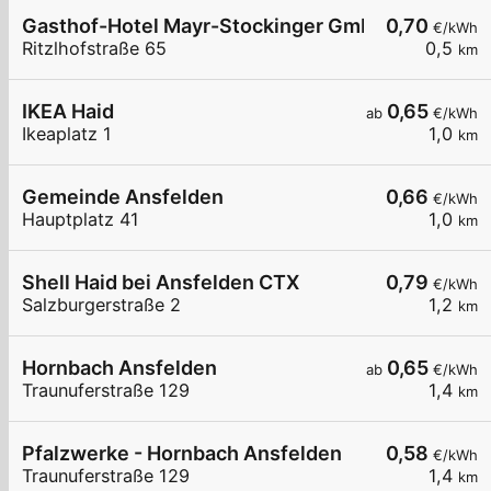
Gasthof-Hotel Mayr-Stockinger GmbH
0,70
€/kWh
Ritzlhofstraße 65
0,5
km
IKEA Haid
0,65
ab
€/kWh
Ikeaplatz 1
1,0
km
Gemeinde Ansfelden
0,66
€/kWh
Hauptplatz 41
1,0
km
Shell Haid bei Ansfelden CTX
0,79
€/kWh
Salzburgerstraße 2
1,2
km
Hornbach Ansfelden
0,65
ab
€/kWh
Traunuferstraße 129
1,4
km
Pfalzwerke - Hornbach Ansfelden
0,58
€/kWh
Traunuferstraße 129
1,4
km