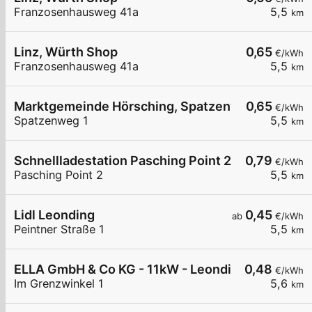
Franzosenhausweg 41a
5,5
km
Linz, Würth Shop
0,65
€/kWh
Franzosenhausweg 41a
5,5
km
Marktgemeinde Hörsching, Spatzenweg
0,65
€/kWh
Spatzenweg 1
5,5
km
Schnellladestation Pasching Point 2 Carlovers D
0,79
€/kWh
Pasching Point 2
5,5
km
Lidl Leonding
0,45
ab
€/kWh
Peintner Straße 1
5,5
km
ELLA GmbH & Co KG - 11kW - Leonding - EMC
0,48
€/kWh
Im Grenzwinkel 1
5,6
km