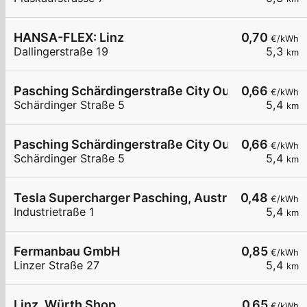
HANSA-FLEX: Linz
0,70
€/kWh
Dallingerstraße 19
5,3
km
Pasching Schärdingerstraße City Outlet 2/6
0,66
€/kWh
Schärdinger Straße 5
5,4
km
Pasching Schärdingerstraße City Outlet 4/6
0,66
€/kWh
Schärdinger Straße 5
5,4
km
Tesla Supercharger Pasching, Austria
0,48
€/kWh
Industrietraße 1
5,4
km
Fermanbau GmbH
0,85
€/kWh
Linzer Straße 27
5,4
km
Linz, Würth Shop
0,65
€/kWh