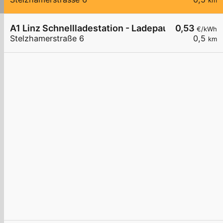
km
A1 Linz Schnellladestation - Ladepause.com
0,53
€/kWh
Stelzhamerstraße 6
0,5
km