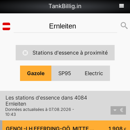
TankBillig.in
Stations d'essence à proximité
Gazole
SP95
Electric
Les stations d'essence dans 4084
Ernleiten
Données actualisées à 07.08.2026 -
10:43
GENOL-LH EFERDING-OÖ. MITTE eGen
1,908
€