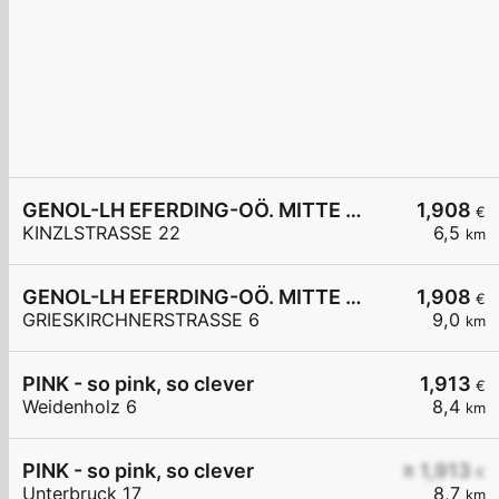
GENOL-LH EFERDING-OÖ. MITTE eGen
1,908
€
KINZLSTRASSE 22
6,5
km
GENOL-LH EFERDING-OÖ. MITTE eGen
1,908
€
GRIESKIRCHNERSTRASSE 6
9,0
km
PINK - so pink, so clever
1,913
€
Weidenholz 6
8,4
km
PINK - so pink, so clever
≥ 1,913
€
Unterbruck 17
8,7
km