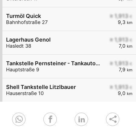
Turmöl Quick
≥ 1,913
€
Bahnhofstraße 27
9,3
km
Lagerhaus Genol
≥ 1,913
€
Hasledt 38
7,0
km
Tankstelle Pernsteiner - Tankautomat mit Bankomat
≥ 1,913
€
Hauptstraße 9
7,9
km
Shell Tankstelle Litzlbauer
≥ 1,913
€
Hauserstraße 10
9,0
km