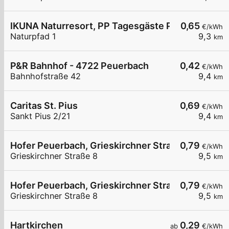
IKUNA Naturresort, PP Tagesgäste P2, Natternba
0,65
€/kWh
Naturpfad 1
9,3
km
P&R Bahnhof - 4722 Peuerbach
0,42
€/kWh
Bahnhofstraße 42
9,4
km
Caritas St. Pius
0,69
€/kWh
Sankt Pius 2/21
9,4
km
Hofer Peuerbach, Grieskirchner Straße 8, 01
0,79
€/kWh
Grieskirchner Straße 8
9,5
km
Hofer Peuerbach, Grieskirchner Straße 8, 02
0,79
€/kWh
Grieskirchner Straße 8
9,5
km
Hartkirchen
0,29
ab
€/kWh