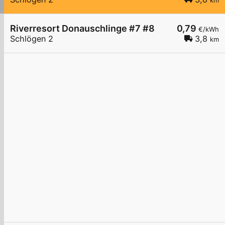
km
Riverresort Donauschlinge #7 #8
0,79
€/kWh
Schlögen 2
3,8
km