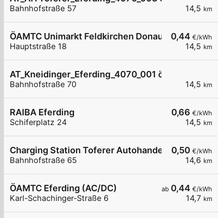
Bahnhofstraße 57
14,5
km
ÖAMTC Unimarkt Feldkirchen Donau
0,44
€/kWh
Hauptstraße 18
14,5
km
AT_Kneidinger_Eferding_4070_001 öffentlich
Bahnhofstraße 70
14,5
km
RAIBA Eferding
0,66
€/kWh
Schiferplatz 24
14,5
km
Charging Station Toferer Autohandel und Service
0,50
€/kWh
Bahnhofstraße 65
14,6
km
ÖAMTC Eferding (AC/DC)
0,44
ab
€/kWh
Karl-Schachinger-Straße 6
14,7
km