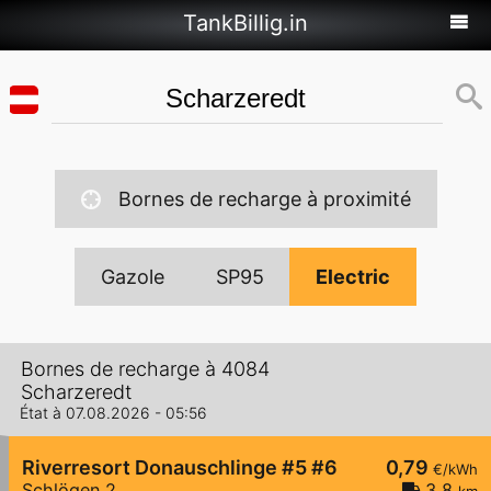
TankBillig.in
Bornes de recharge à proximité
Gazole
SP95
Electric
Bornes de recharge à 4084
Scharzeredt
État à 07.08.2026 - 05:56
Riverresort Donauschlinge #5 #6
0,79
€/kWh
Schlögen 2
3,8