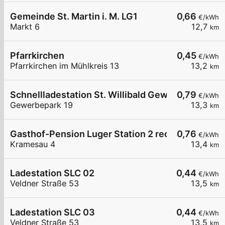
Gemeinde St. Martin i. M. LG1
0,66
€/kWh
Markt 6
12,7
km
Pfarrkirchen
0,45
€/kWh
Pfarrkirchen im Mühlkreis 13
13,2
km
Schnellladestation St. Willibald Gewerbepark La
0,79
€/kWh
Gewerbepark 19
13,3
km
Gasthof-Pension Luger Station 2 rechts
0,76
€/kWh
Kramesau 4
13,4
km
Ladestation SLC 02
0,44
€/kWh
Veldner Straße 53
13,5
km
Ladestation SLC 03
0,44
€/kWh
Veldner Straße 53
13,5
km