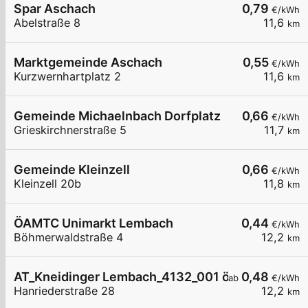
Spar Aschach
0,79
€/kWh
Abelstraße 8
11,6
km
Marktgemeinde Aschach
0,55
€/kWh
Kurzwernhartplatz 2
11,6
km
Gemeinde Michaelnbach Dorfplatz
0,66
€/kWh
Grieskirchnerstraße 5
11,7
km
Gemeinde Kleinzell
0,66
€/kWh
Kleinzell 20b
11,8
km
ÖAMTC Unimarkt Lembach
0,44
€/kWh
Böhmerwaldstraße 4
12,2
km
AT_Kneidinger Lembach_4132_001 öffentlich
0,48
ab
€/kWh
Hanriederstraße 28
12,2
km