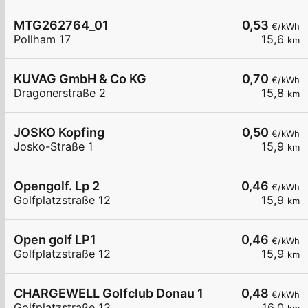
MTG262764_01
0,53
€/kWh
Pollham 17
15,6
km
KUVAG GmbH & Co KG
0,70
€/kWh
Dragonerstraße 2
15,8
km
JOSKO Kopfing
0,50
€/kWh
Josko-Straße 1
15,9
km
Opengolf. Lp 2
0,46
€/kWh
Golfplatzstraße 12
15,9
km
Open golf LP1
0,46
€/kWh
Golfplatzstraße 12
15,9
km
CHARGEWELL Golfclub Donau 1
0,48
€/kWh
Golfplatzstraße 12
16,0