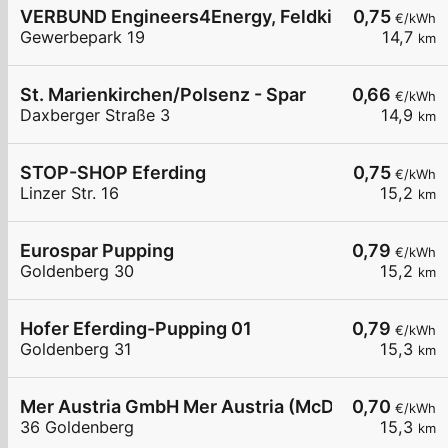
VERBUND Engineers4Energy, Feldkirchen an der
0,75
€/kWh
Gewerbepark 19
14,7
km
St. Marienkirchen/Polsenz - Spar
0,66
€/kWh
Daxberger Straße 3
14,9
km
STOP-SHOP Eferding
0,75
€/kWh
Linzer Str. 16
15,2
km
Eurospar Pupping
0,79
€/kWh
Goldenberg 30
15,2
km
Hofer Eferding-Pupping 01
0,79
€/kWh
Goldenberg 31
15,3
km
Mer Austria GmbH Mer Austria (McD) - Eferding 
0,70
€/kWh
36 Goldenberg
15,3
km