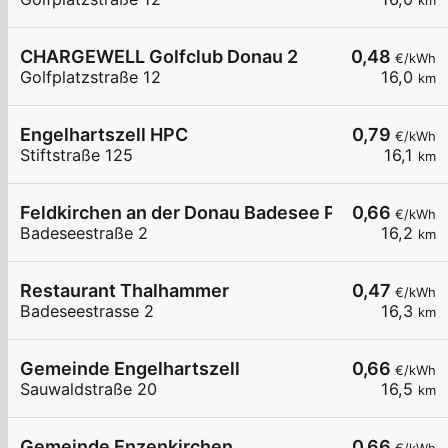
km
CHARGEWELL Golfclub Donau 2
0,48
€/kWh
Golfplatzstraße 12
16,0
km
Engelhartszell HPC
0,79
€/kWh
Stiftstraße 125
16,1
km
Feldkirchen an der Donau Badesee Parkplatz
0,66
€/kWh
Badeseestraße 2
16,2
km
Restaurant Thalhammer
0,47
€/kWh
Badeseestrasse 2
16,3
km
Gemeinde Engelhartszell
0,66
€/kWh
Sauwaldstraße 20
16,5
km
Gemeinde Enzenkirchen
0,66