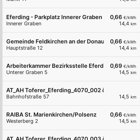
Eferding - Parkplatz Innerer Graben
0,66
€/kWh
Innerer Graben
14,4
km
Gemeinde Feldkirchen an der Donau
0,66
€/kWh
Hauptstraße 12
14,4
km
Arbeiterkammer Bezirksstelle Eferding
0,69
€/kWh
Unterer Graben 5
14,5
km
AT_AH Toferer_Eferding_4070_002 öffentlich
Bahnhofstraße 57
14,5
km
RAIBA St. Marienkirchen/Polsenz
0,66
€/kWh
Westerberg 2
14,5
km
AT_AH Toferer_Eferding_4070_003 öffentlich