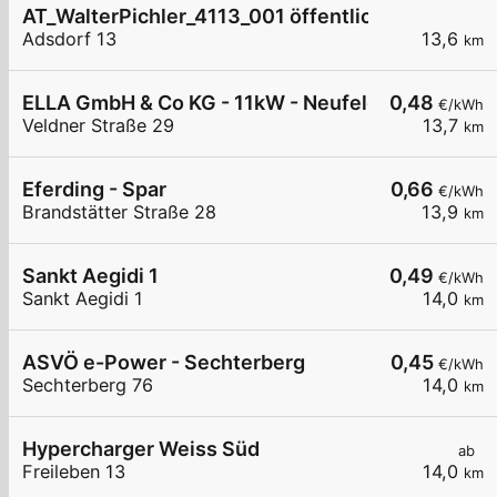
AT_WalterPichler_4113_001 öffentlich
Adsdorf 13
13,6
km
ELLA GmbH & Co KG - 11kW - Neufelden - TDZ
0,48
€/kWh
Veldner Straße 29
13,7
km
Eferding - Spar
0,66
€/kWh
Brandstätter Straße 28
13,9
km
Sankt Aegidi 1
0,49
€/kWh
Sankt Aegidi 1
14,0
km
ASVÖ e-Power - Sechterberg
0,45
€/kWh
Sechterberg 76
14,0
km
Hypercharger Weiss Süd
ab
Freileben 13
14,0
km