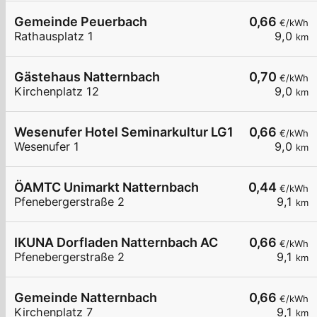
Gemeinde Peuerbach
0,66
€/kWh
Rathausplatz 1
9,0
km
Gästehaus Natternbach
0,70
€/kWh
Kirchenplatz 12
9,0
km
Wesenufer Hotel Seminarkultur LG1
0,66
€/kWh
Wesenufer 1
9,0
km
ÖAMTC Unimarkt Natternbach
0,44
€/kWh
Pfenebergerstraße 2
9,1
km
IKUNA Dorfladen Natternbach AC
0,66
€/kWh
Pfenebergerstraße 2
9,1
km
Gemeinde Natternbach
0,66
€/kWh
Kirchenplatz 7
9,1
km