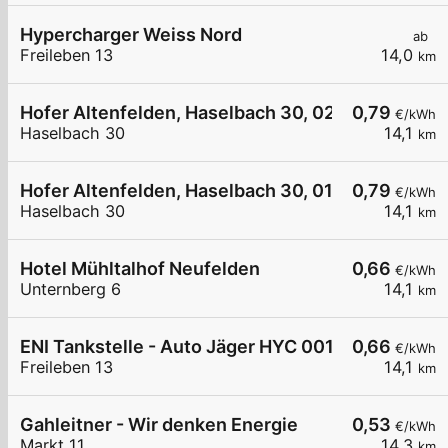
Hypercharger Weiss Nord
ab
Freileben 13
14,0
km
Hofer Altenfelden, Haselbach 30, 02
0,79
€/kWh
Haselbach 30
14,1
km
Hofer Altenfelden, Haselbach 30, 01
0,79
€/kWh
Haselbach 30
14,1
km
Hotel Mühltalhof Neufelden
0,66
€/kWh
Unternberg 6
14,1
km
ENI Tankstelle - Auto Jäger HYC 001
0,66
€/kWh
Freileben 13
14,1
km
Gahleitner - Wir denken Energie
0,53
€/kWh
Markt 11
14,3
km