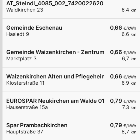
AT_Steindl_4085_002_7420022620 öffentlich
Waldkirchen 23
6,4
km
Gemeinde Eschenau
0,66
€/kWh
Hasledt 9
6,6
km
Gemeinde Waizenkirchen - Zentrum
0,66
€/kWh
Marktplatz 3
6,7
km
Waizenkirchen Alten und Pflegeheim LG1
0,66
€/kWh
Klosterstraße 11
6,9
km
EUROSPAR Neukirchen am Walde 01
0,79
€/kWh
Hauserstraße 15a
7,3
km
Spar Prambachkirchen
0,79
€/kWh
Hauptstraße 37
8,7
km