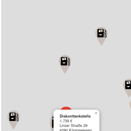
×
Diskonttankstelle
1,739 €
Linzer Straße 29
4280 Königswiesen