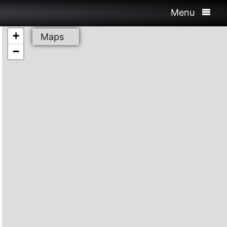
Menu
+
Maps
−