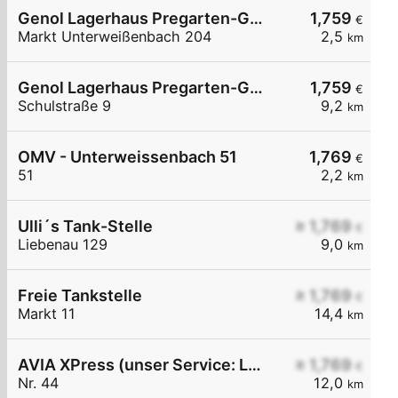
Genol Lagerhaus Pregarten-Gallneukirchen
1,759
€
Markt Unterweißenbach 204
2,5
km
Genol Lagerhaus Pregarten-Gallneukirchen
1,759
€
Schulstraße 9
9,2
km
OMV - Unterweissenbach 51
1,769
€
51
2,2
km
Ulli´s Tank-Stelle
≥ 1,769
€
Liebenau 129
9,0
km
Freie Tankstelle
≥ 1,769
€
Markt 11
14,4
km
AVIA XPress (unser Service: Luft und Wasser)
≥ 1,769
€
Nr. 44
12,0
km