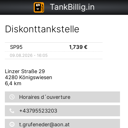
TankBillig.in
Diskonttankstelle
SP95
1,739
€
09.08.2026 - 16:05
Linzer Straße 29
4280
Königswiesen
6,4
km
Horaires d´ouverture
+43795523203
t.grufeneder@aon.at