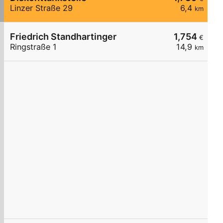
Linzer Straße 29
6,4
km
Friedrich Standhartinger
1,754
€
Ringstraße 1
14,9
km