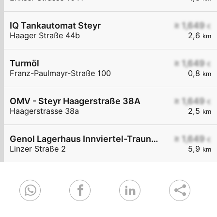
IQ Tankautomat Steyr
≥ 1,649
€
Haager Straße 44b
2,6
km
Turmöl
≥ 1,649
€
Franz-Paulmayr-Straße 100
0,8
km
OMV - Steyr Haagerstraße 38A
≥ 1,649
€
Haagerstrasse 38a
2,5
km
Genol Lagerhaus Innviertel-Traunviertel-Urfahr
≥ 1,649
€
Linzer Straße 2
5,9
km