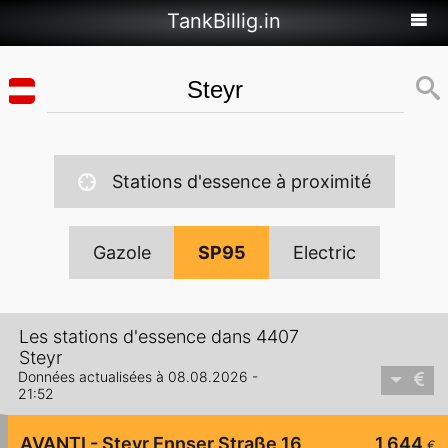
TankBillig.in
Stations d'essence à proximité
Gazole
SP95
Electric
Les stations d'essence dans 4407
Steyr
Données actualisées à 08.08.2026 -
21:52
AVANTI - Steyr Ennser Straße 16
1,644
€