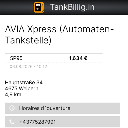
TankBillig.in
AVIA Xpress (Automaten-
Tankstelle)
SP95
1,634
€
06.08.2026 - 10:12
Hauptstraße 34
4675
Weibern
4,9
km
Horaires d´ouverture
+43775287991