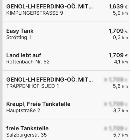
GENOL-LH EFERDING-OÖ. MITTE eGen
1,639
€
KIMPLINGERSTRASSE 9
5,9
km
Easy Tank
1,709
€
Strötting 1
0,3
km
Land lebt auf
1,709
€
Rottenbach Nr. 52
4,1
km
GENOL-LH EFERDING-OÖ. MITTE eGen
≥ 1,709
€
TRAPPENHOF SUED 1
5,6
km
Kreupl, Freie Tankstelle
≥ 1,709
€
Hauptstraße 2
3,7
km
freie Tankstelle
≥ 1,709
€
Salzburgerstr. 35
5,7
km