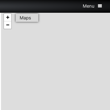
Menu
+
Maps
−