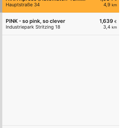
Hauptstraße 34
4,9
km
PINK - so pink, so clever
1,639
€
Industriepark Stritzing 18
3,4
km