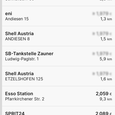
eni
≥ 1,979
€
Andiesen 15
1,3
km
Shell Austria
≥ 1,979
€
ANDIESEN 8
1,5
km
SB-Tankstelle Zauner
≥ 1,979
€
Ludwig-Paglstr. 1
5,9
km
Shell Austria
≥ 1,979
€
ETZELSHOFEN 125
1,6
km
Esso Station
2,059
€
Pfarrkirchener Str. 2
9,3
km
SPRIT24
2,089
€