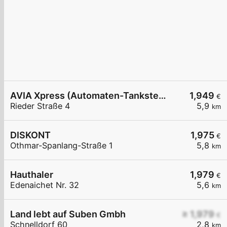
AVIA Xpress (Automaten-Tankstelle)
1,949
€
Rieder Straße 4
5,9
km
DISKONT
1,975
€
Othmar-Spanlang-Straße 1
5,8
km
Hauthaler
1,979
€
Edenaichet Nr. 32
5,6
km
Land lebt auf Suben Gmbh
≥ 1,979
€
Schnelldorf 60
2,8
km