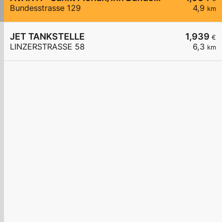
Bundesstrasse 129
4,9
km
JET TANKSTELLE
1,939
€
LINZERSTRASSE 58
6,3
km