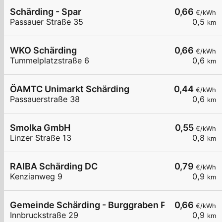
Schärding - Spar
0,66
€/kWh
Passauer Straße 35
0,5
km
WKO Schärding
0,66
€/kWh
Tummelplatzstraße 6
0,6
km
ÖAMTC Unimarkt Schärding
0,44
€/kWh
Passauerstraße 38
0,6
km
Smolka GmbH
0,55
€/kWh
Linzer Straße 13
0,8
km
RAIBA Schärding DC
0,79
€/kWh
Kenzianweg 9
0,9
km
Gemeinde Schärding - Burggraben Parkplatz
0,66
€/kWh
Innbruckstraße 29
0,9
km