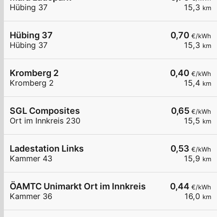
Hübing 37
15,3
km
Hübing 37
0,70
€/kWh
Hübing 37
15,3
km
Kromberg 2
0,40
€/kWh
Kromberg 2
15,4
km
SGL Composites
0,65
€/kWh
Ort im Innkreis 230
15,5
km
Ladestation Links
0,53
€/kWh
Kammer 43
15,9
km
ÖAMTC Unimarkt Ort im Innkreis
0,44
€/kWh
Kammer 36
16,0
km