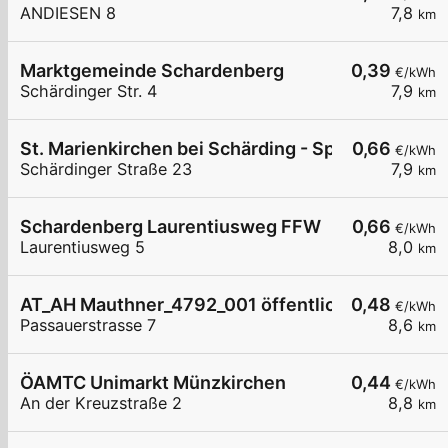
ANDIESEN 8
7,8
km
Marktgemeinde Schardenberg
0,39
€/kWh
Schärdinger Str. 4
7,9
km
St. Marienkirchen bei Schärding - Spar
0,66
€/kWh
Schärdinger Straße 23
7,9
km
Schardenberg Laurentiusweg FFW
0,66
€/kWh
Laurentiusweg 5
8,0
km
AT_AH Mauthner_4792_001 öffentlich
0,48
€/kWh
Passauerstrasse 7
8,6
km
ÖAMTC Unimarkt Münzkirchen
0,44
€/kWh
An der Kreuzstraße 2
8,8
km