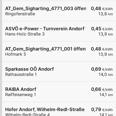
AT_Gem_Sigharting_4771_003 öffentlich
0,48
€/kWh
Ringofenstraße
13,8
km
ASVÖ e-Power - Turnverein Andorf 1
0,45
€/kWh
Hans-Holz-Straße 3
13,9
km
AT_Gem_Sigharting_4771_001 öffentlich
0,48
€/kWh
Hofmark 5
13,9
km
Sparkasse OÖ Andorf
0,69
€/kWh
Rathausstraße 1
14,0
km
RAIBA Andorf
0,66
€/kWh
Raiffeisenweg 1
14,1
km
Hofer Andorf, Wilhelm-Redl-Straße 4, 01
0,79
€/kWh
Wilhelm-Redl-Straße 4
14,1
km