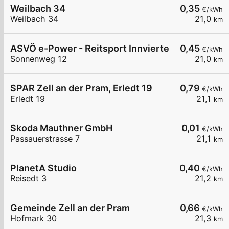
Weilbach 34
0,35
€/kWh
Weilbach 34
21,0
km
ASVÖ e-Power - Reitsport Innviertel
0,45
€/kWh
Sonnenweg 12
21,0
km
SPAR Zell an der Pram, Erledt 19
0,79
€/kWh
Erledt 19
21,1
km
Skoda Mauthner GmbH
0,01
€/kWh
Passauerstrasse 7
21,1
km
PlanetA Studio
0,40
€/kWh
Reisedt 3
21,2
km
Gemeinde Zell an der Pram
0,66
€/kWh
Hofmark 30
21,3
km