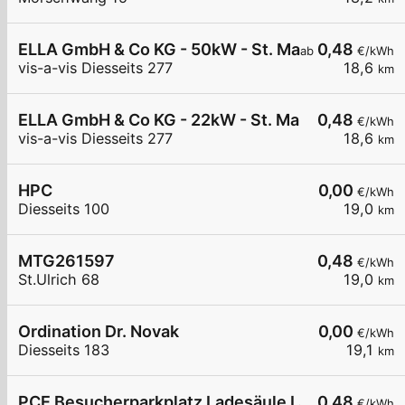
ELLA GmbH & Co KG - 50kW - St. Martin im Innkre
0,48
ab
€/kWh
vis-a-vis Diesseits 277
18,6
km
ELLA GmbH & Co KG - 22kW - St. Martin im Innk
0,48
€/kWh
vis-a-vis Diesseits 277
18,6
km
HPC
0,00
€/kWh
Diesseits 100
19,0
km
MTG261597
0,48
€/kWh
St.Ulrich 68
19,0
km
Ordination Dr. Novak
0,00
€/kWh
Diesseits 183
19,1
km
PCE Besucherparkplatz Ladesäule LS4 2 x Typ 2 
0,48
€/kWh