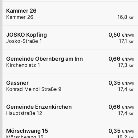
Kammer 26
Kammer 26
16,8
km
JOSKO Kopfing
0,50
€/kWh
Josko-Straße 1
17,1
km
Gemeinde Obernberg am Inn
0,66
€/kWh
Kirchenplatz 1
17,3
km
Gassner
0,35
€/kWh
Konrad Meindl Straße 9
17,4
km
Gemeinde Enzenkirchen
0,66
€/kWh
Hauptstraße 12
17,4
km
Mörschwang 15
0,35
€/kWh
Mörschwang 15
18,2
km