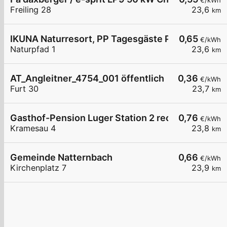
€/kWh
Freiling 28
23,6
km
IKUNA Naturresort, PP Tagesgäste P2, Natternba
0,65
€/kWh
Naturpfad 1
23,6
km
AT_Angleitner_4754_001 öffentlich
0,36
€/kWh
Furt 30
23,7
km
Gasthof-Pension Luger Station 2 rechts
0,76
€/kWh
Kramesau 4
23,8
km
Gemeinde Natternbach
0,66
€/kWh
Kirchenplatz 7
23,9
km