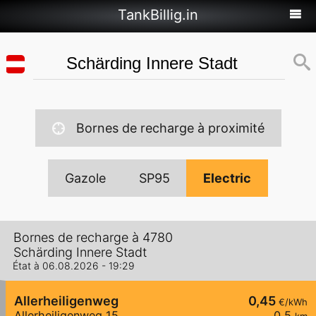
TankBillig.in
Bornes de recharge à proximité
Gazole
SP95
Electric
Bornes de recharge à 4780
Schärding Innere Stadt
État à 06.08.2026 - 19:29
Allerheiligenweg
0,45
€/kWh
Allerheiligenweg 15
0,5