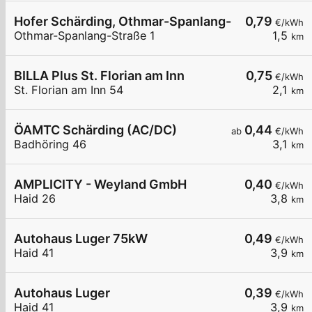
Hofer Schärding, Othmar-Spanlang-Straße 1, 01
0,79
€/kWh
Othmar-Spanlang-Straße 1
1,5
km
BILLA Plus St. Florian am Inn
0,75
€/kWh
St. Florian am Inn 54
2,1
km
ÖAMTC Schärding (AC/DC)
0,44
ab
€/kWh
Badhöring 46
3,1
km
AMPLICITY - Weyland GmbH
0,40
€/kWh
Haid 26
3,8
km
Autohaus Luger 75kW
0,49
€/kWh
Haid 41
3,9
km
Autohaus Luger
0,39
€/kWh
Haid 41
3,9
km