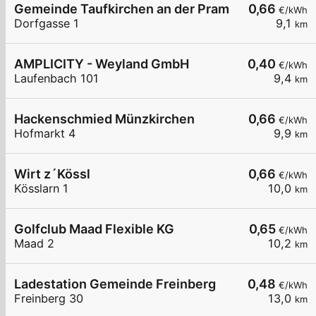
Gemeinde Taufkirchen an der Pram
0,66
€/kWh
Dorfgasse 1
9,1
km
AMPLICITY - Weyland GmbH
0,40
€/kWh
Laufenbach 101
9,4
km
Hackenschmied Münzkirchen
0,66
€/kWh
Hofmarkt 4
9,9
km
Wirt z´Kössl
0,66
€/kWh
Kösslarn 1
10,0
km
Golfclub Maad Flexible KG
0,65
€/kWh
Maad 2
10,2
km
Ladestation Gemeinde Freinberg
0,48
€/kWh
Freinberg 30
13,0
km