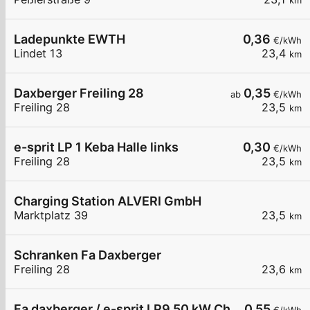
km
Ladepunkte EWTH
0,36
€/kWh
Lindet 13
23,4
km
Daxberger Freiling 28
0,35
ab
€/kWh
Freiling 28
23,5
km
e-sprit LP 1 Keba Halle links
0,30
€/kWh
Freiling 28
23,5
km
Charging Station ALVERI GmbH
Marktplatz 39
23,5
km
Schranken Fa Daxberger
Freiling 28
23,6
km
Fa daxberger / e-sprit LP9 50 kW Chademo
0,55