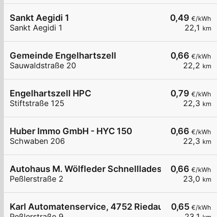
Sankt Aegidi 1
0,49
€/kWh
Sankt Aegidi 1
22,1
km
Gemeinde Engelhartszell
0,66
€/kWh
Sauwaldstraße 20
22,2
km
Engelhartszell HPC
0,79
€/kWh
Stiftstraße 125
22,3
km
Huber Immo GmbH - HYC 150
0,66
€/kWh
Schwaben 206
22,3
km
Autohaus M. Wölfleder Schnellladestation
0,66
€/kWh
Peßlerstraße 2
23,0
km
Karl Automatenservice, 4752 Riedau
0,65
€/kWh
Peßlerstraße 9
23,1