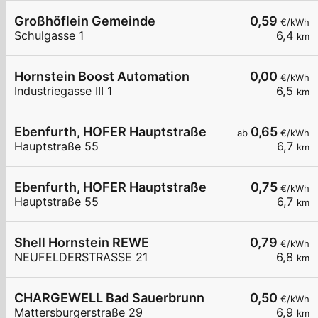
Großhöflein Gemeinde
0,59
€/kWh
Schulgasse 1
6,4
km
Hornstein Boost Automation
0,00
€/kWh
Industriegasse III 1
6,5
km
Ebenfurth, HOFER Hauptstraße
0,65
ab
€/kWh
Hauptstraße 55
6,7
km
Ebenfurth, HOFER Hauptstraße
0,75
€/kWh
Hauptstraße 55
6,7
km
Shell Hornstein REWE
0,79
€/kWh
NEUFELDERSTRASSE 21
6,8
km
CHARGEWELL Bad Sauerbrunn
0,50
€/kWh
Mattersburgerstraße 29
6,9
km