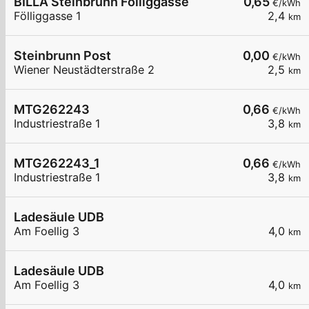
BILLA Steinbrunn Fölliggasse
0,65
€/kWh
Fölliggasse 1
2,4
km
Steinbrunn Post
0,00
€/kWh
Wiener Neustädterstraße 2
2,5
km
MTG262243
0,66
€/kWh
Industriestraße 1
3,8
km
MTG262243_1
0,66
€/kWh
Industriestraße 1
3,8
km
Ladesäule UDB
Am Foellig 3
4,0
km
Ladesäule UDB
Am Foellig 3
4,0
km