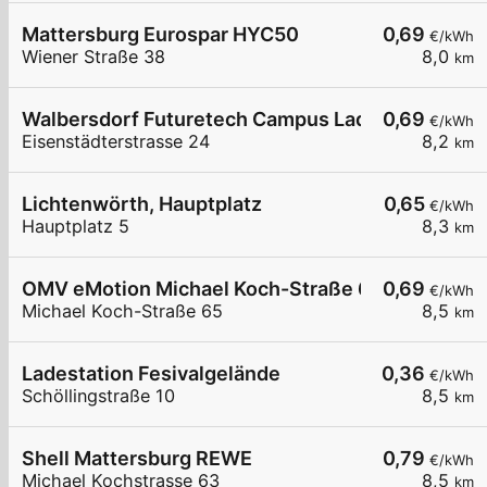
Mattersburg Eurospar HYC50
0,69
€/kWh
Wiener Straße 38
8,0
km
Walbersdorf Futuretech Campus Ladehub
0,69
€/kWh
Eisenstädterstrasse 24
8,2
km
Lichtenwörth, Hauptplatz
0,65
€/kWh
Hauptplatz 5
8,3
km
OMV eMotion Michael Koch-Straße 65 Mattersbu
0,69
€/kWh
Michael Koch-Straße 65
8,5
km
Ladestation Fesivalgelände
0,36
€/kWh
Schöllingstraße 10
8,5
km
Shell Mattersburg REWE
0,79
€/kWh
Michael Kochstrasse 63
8,5
km