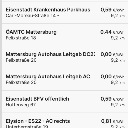
Eisenstadt Krankenhaus Parkhaus
0,59
€/kWh
Carl-Moreau-Straße 14 -
9,2
km
ÖAMTC Mattersburg
0,44
€/kWh
Felixstraße 18
9,2
km
Mattersburg Autohaus Leitgeb DC22
0,00
€/kWh
Felixstraße 20
9,2
km
Mattersburg Autohaus Leitgeb AC
0,00
€/kWh
Felixstraße 20
9,2
km
Eisenstadt BFV öffentlich
0,59
€/kWh
Hotterweg 67
9,2
km
Elysion - ES22 - AC rechts
0,81
€/kWh
Unterbergstraße 19
9,2
km