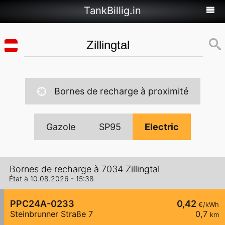
TankBillig.in
Bornes de recharge à proximité
Gazole
SP95
Electric
Bornes de recharge à 7034 Zillingtal
État à 10.08.2026 - 15:38
PPC24A-0233
0,42
€/kWh
Steinbrunner Straße 7
0,7
km