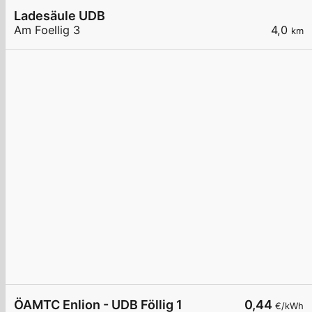
Ladesäule UDB
Am Foellig 3
4,0
km
ÖAMTC Enlion - UDB Föllig 1
0,44
€/kWh