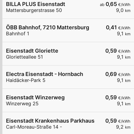
BILLA PLUS Eisenstadt
0,65
ab
€/kWh
Mattersburgerstrasse 50
9,0
km
ÖBB Bahnhof, 7210 Mattersburg
0,41
€/kWh
Bahnhof 1
9,1
km
Eisenstadt Gloriette
0,59
€/kWh
Glorietteallee 51
9,1
km
Electra Eisenstadt - Hornbach
0,69
€/kWh
Haidäcker-Park 5
9,1
km
Eisenstadt Winzerweg
0,59
€/kWh
Winzerweg 25
9,1
km
Eisenstadt Krankenhaus Parkhaus
0,59
€/kWh
Carl-Moreau-Straße 14 -
9,2
km