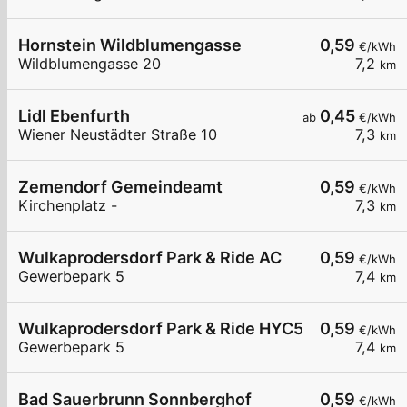
Hornstein Wildblumengasse
0,59
€/kWh
Wildblumengasse 20
7,2
km
Lidl Ebenfurth
0,45
ab
€/kWh
Wiener Neustädter Straße 10
7,3
km
Zemendorf Gemeindeamt
0,59
€/kWh
Kirchenplatz -
7,3
km
Wulkaprodersdorf Park & Ride AC
0,59
€/kWh
Gewerbepark 5
7,4
km
Wulkaprodersdorf Park & Ride HYC50
0,59
€/kWh
Gewerbepark 5
7,4
km
Bad Sauerbrunn Sonnberghof
0,59
€/kWh