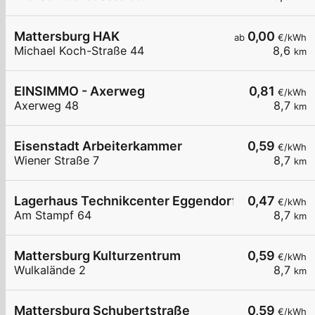
Mattersburg HAK
0,00
ab
€/kWh
Michael Koch-Straße 44
8,6
km
EINSIMMO - Axerweg
0,81
€/kWh
Axerweg 48
8,7
km
Eisenstadt Arbeiterkammer
0,59
€/kWh
Wiener Straße 7
8,7
km
Lagerhaus Technikcenter Eggendorf
0,47
€/kWh
Am Stampf 64
8,7
km
Mattersburg Kulturzentrum
0,59
€/kWh
Wulkalände 2
8,7
km
Mattersburg Schubertstraße
0,59
€/kWh