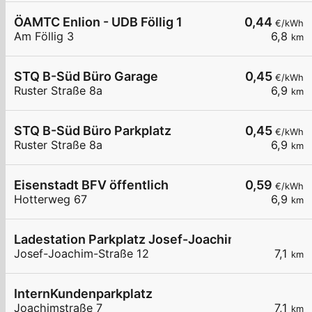
ÖAMTC Enlion - UDB Föllig 1
0,44
€/kWh
Am Föllig 3
6,8
km
STQ B-Süd Büro Garage
0,45
€/kWh
Ruster Straße 8a
6,9
km
STQ B-Süd Büro Parkplatz
0,45
€/kWh
Ruster Straße 8a
6,9
km
Eisenstadt BFV öffentlich
0,59
€/kWh
Hotterweg 67
6,9
km
Ladestation Parkplatz Josef-Joachim-Straße
Josef-Joachim-Straße 12
7,1
km
InternKundenparkplatz
Joachimstraße 7
7,1
km