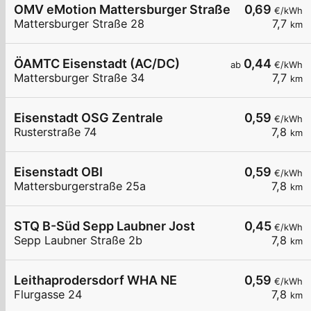
OMV eMotion Mattersburger Straße 28 Eisenstad
0,69
€/kWh
Mattersburger Straße 28
7,7
km
ÖAMTC Eisenstadt (AC/DC)
0,44
ab
€/kWh
Mattersburger Straße 34
7,7
km
Eisenstadt OSG Zentrale
0,59
€/kWh
Rusterstraße 74
7,8
km
Eisenstadt OBI
0,59
€/kWh
Mattersburgerstraße 25a
7,8
km
STQ B-Süd Sepp Laubner Jost
0,45
€/kWh
Sepp Laubner Straße 2b
7,8
km
Leithaprodersdorf WHA NE
0,59
€/kWh
Flurgasse 24
7,8
km