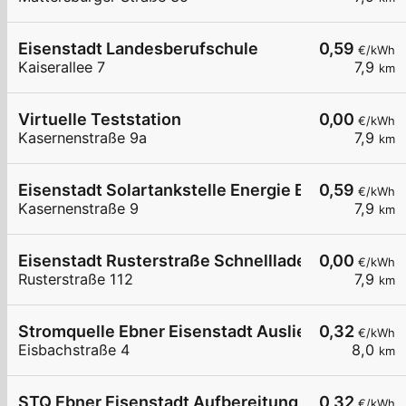
Eisenstadt Landesberufschule
0,59
€/kWh
Kaiserallee 7
7,9
km
Virtuelle Teststation
0,00
€/kWh
Kasernenstraße 9a
7,9
km
Eisenstadt Solartankstelle Energie Burgenland
0,59
€/kWh
Kasernenstraße 9
7,9
km
Eisenstadt Rusterstraße Schnelllader EZE
0,00
€/kWh
Rusterstraße 112
7,9
km
Stromquelle Ebner Eisenstadt Auslieferung
0,32
€/kWh
Eisbachstraße 4
8,0
km
STQ Ebner Eisenstadt Aufbereitung 1
0,32
€/kWh