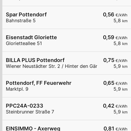
Spar Pottendorf
0,56
€/kWh
Bahnstraße 5
5,8
km
Eisenstadt Gloriette
0,59
€/kWh
Glorietteallee 51
5,8
km
BILLA PLUS Pottendorf
0,75
€/kWh
Wiener Neustädter Str. 2 / Hinter den Gärten
5,9
km
Pottendorf, FF Feuerwehr
0,65
€/kWh
Marktpl. 9
5,9
km
PPC24A-0233
0,42
€/kWh
Steinbrunner Straße 7
5,9
km
EINSIMMO - Axerweg
0,81
€/kWh