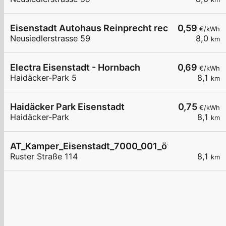
Eisenstadt Autohaus Reinprecht rechts
0,59
€/kWh
Neusiedlerstrasse 59
8,0
km
Electra Eisenstadt - Hornbach
0,69
€/kWh
Haidäcker-Park 5
8,1
km
Haidäcker Park Eisenstadt
0,75
€/kWh
Haidäcker-Park
8,1
km
AT_Kamper_Eisenstadt_7000_001_öffentlich
Ruster Straße 114
8,1
km