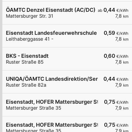
ÖAMTC Denzel Eisenstadt (AC/DC)
0,44
ab
€/kWh
Mattersburger Str. 31
7,8
km
Eisenstadt Landesfeuerwehrschule
0,59
€/kWh
Leithaberggasse 41 -
7,8
km
BKS - Eisenstadt
0,60
€/kWh
Ruster Straße 85
7,8
km
UNIQA/ÖAMTC Landesdirektion/ServiceCenter B
0,44
€/kWh
Ruster Straße 82a
7,9
km
Eisenstadt, HOFER Mattersburger Str.
0,75
€/kWh
Mattersburger Straße 35
7,9
km
Eisenstadt, HOFER Mattersburger Str.
0,75
€/kWh
Mattersburger Straße 35
7,9
km