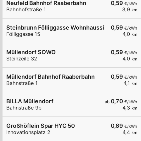
Neufeld Bahnhof Raaberbahn
0,59
€/kWh
Bahnhofstraße 1
3,9
km
Steinbrunn Fölliggasse Wohnhaussiedlung
0,59
€/kWh
Fölliggasse 15
4,0
km
Müllendorf SOWO
0,59
€/kWh
Steinzeile 32
4,0
km
Müllendorf Bahnhof Raaberbahn
0,59
€/kWh
Bahnstraße 1
4,1
km
BILLA Müllendorf
0,70
ab
€/kWh
Bahnstraße 9b
4,3
km
Großhöflein Spar HYC 50
0,69
€/kWh
Innovationsplatz 2
4,4
km