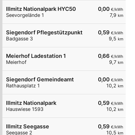
Illmitz Nationalpark HYC50
0,00
€/kWh
Seevorgelände 1
7,9
km
Siegendorf Pflegestützpunkt
0,59
€/kWh
Badgasse 3
9,5
km
Meierhof Ladestation 1
0,66
€/kWh
Meierhof
9,7
km
Siegendorf Gemeindeamt
0,00
€/kWh
Rathausplatz 1
10,2
km
Illmitz Nationalpark
0,59
€/kWh
Hauswiese 1593
10,2
km
Illmitz Seegasse
0,59
€/kWh
Seegasse 2
10,5
km