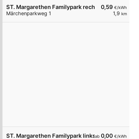
ST. Margarethen Familypark rechts
0,59
€/kWh
Märchenparkweg 1
1,9
km
ST. Margarethen Familypark links
0,00
ab
€/kWh