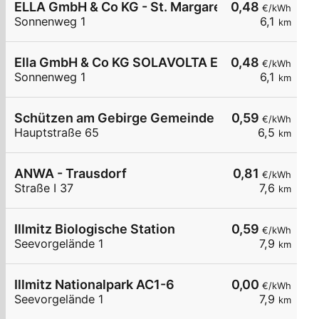
ELLA GmbH & Co KG - St. Margarethen - Solavolta
0,48
€/kWh
Sonnenweg 1
6,1
km
Ella GmbH & Co KG SOLAVOLTA Energie- und Um
0,48
€/kWh
Sonnenweg 1
6,1
km
Schützen am Gebirge Gemeinde
0,59
€/kWh
Hauptstraße 65
6,5
km
ANWA - Trausdorf
0,81
€/kWh
Straße I 37
7,6
km
Illmitz Biologische Station
0,59
€/kWh
Seevorgelände 1
7,9
km
Illmitz Nationalpark AC1-6
0,00
€/kWh
Seevorgelände 1
7,9
km