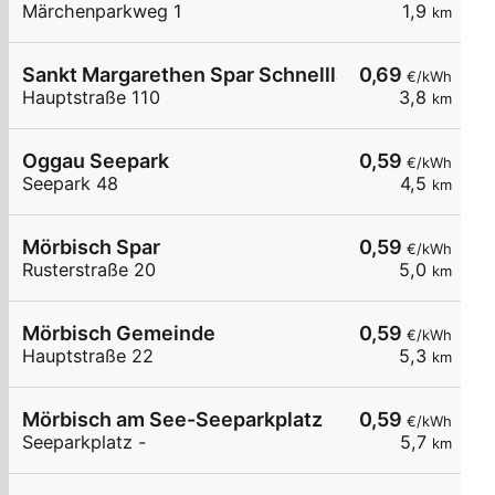
Märchenparkweg 1
1,9
km
Sankt Margarethen Spar Schnelllader DC150
0,69
€/kWh
Hauptstraße 110
3,8
km
Oggau Seepark
0,59
€/kWh
Seepark 48
4,5
km
Mörbisch Spar
0,59
€/kWh
Rusterstraße 20
5,0
km
Mörbisch Gemeinde
0,59
€/kWh
Hauptstraße 22
5,3
km
Mörbisch am See-Seeparkplatz
0,59
€/kWh
Seeparkplatz -
5,7
km