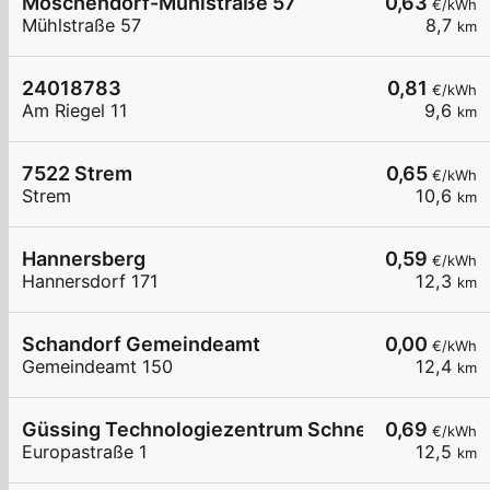
Moschendorf-Mühlstraße 57
0,63
€/kWh
Mühlstraße 57
8,7
km
24018783
0,81
€/kWh
Am Riegel 11
9,6
km
7522 Strem
0,65
€/kWh
Strem
10,6
km
Hannersberg
0,59
€/kWh
Hannersdorf 171
12,3
km
Schandorf Gemeindeamt
0,00
€/kWh
Gemeindeamt 150
12,4
km
Güssing Technologiezentrum Schnelllader DC15
0,69
€/kWh
Europastraße 1
12,5
km