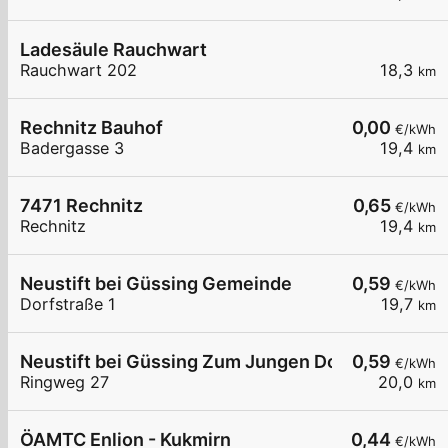
Ladesäule Rauchwart
Rauchwart 202
18,3
km
Rechnitz Bauhof
0,00
€/kWh
Badergasse 3
19,4
km
7471 Rechnitz
0,65
€/kWh
Rechnitz
19,4
km
Neustift bei Güssing Gemeinde
0,59
€/kWh
Dorfstraße 1
19,7
km
Neustift bei Güssing Zum Jungen Dorfwirt
0,59
€/kWh
Ringweg 27
20,0
km
ÖAMTC Enlion - Kukmirn
0,44
€/kWh