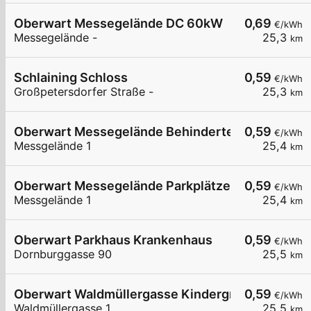
Oberwart Messegelände DC 60kW
0,69
€/kWh
Messegelände -
25,3
km
Schlaining Schloss
0,59
€/kWh
Großpetersdorfer Straße -
25,3
km
Oberwart Messegelände Behinderten Parkplatz
0,59
€/kWh
Messgelände 1
25,4
km
Oberwart Messegelände Parkplätze
0,59
€/kWh
Messgelände 1
25,4
km
Oberwart Parkhaus Krankenhaus
0,59
€/kWh
Dornburggasse 90
25,5
km
Oberwart Waldmüllergasse Kindergrippe
0,59
€/kWh
Waldmüllergasse 1
25,5
km