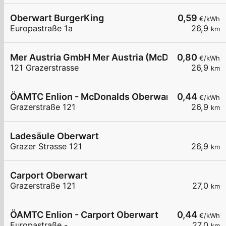
Oberwart BurgerKing
0,59
€/kWh
Europastraße 1a
26,9
km
Mer Austria GmbH Mer Austria (McD) - Oberwart -
0,80
€/kWh
121 Grazerstrasse
26,9
km
ÖAMTC Enlion - McDonalds Oberwart
0,44
€/kWh
Grazerstraße 121
26,9
km
Ladesäule Oberwart
Grazer Strasse 121
26,9
km
Carport Oberwart
Grazerstraße 121
27,0
km
ÖAMTC Enlion - Carport Oberwart
0,44
€/kWh
Europastraße -
27,0
km