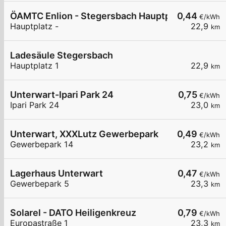
ÖAMTC Enlion - Stegersbach Hauptplatz
0,44
€/kWh
Hauptplatz -
22,9
km
Ladesäule Stegersbach
Hauptplatz 1
22,9
km
Unterwart-Ipari Park 24
0,75
€/kWh
Ipari Park 24
23,0
km
Unterwart, XXXLutz Gewerbepark
0,49
€/kWh
Gewerbepark 14
23,2
km
Lagerhaus Unterwart
0,47
€/kWh
Gewerbepark 5
23,3
km
Solarel - DATO Heiligenkreuz
0,79
€/kWh
Europastraße 1
23,3
km