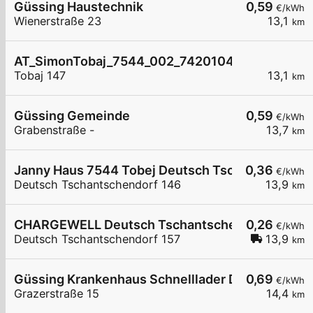
Güssing Haustechnik
0,59
€/kWh
Wienerstraße 23
13,1
km
AT_SimonTobaj_7544_002_7420104458 öffentli
Tobaj 147
13,1
km
Güssing Gemeinde
0,59
€/kWh
Grabenstraße -
13,7
km
Janny Haus 7544 Tobej Deutsch Tschantschendo
0,36
€/kWh
Deutsch Tschantschendorf 146
13,9
km
CHARGEWELL Deutsch Tschantschendorf 157
0,26
€/kWh
Deutsch Tschantschendorf 157
13,9
km
Güssing Krankenhaus Schnelllader DC150kW
0,69
€/kWh
Grazerstraße 15
14,4
km