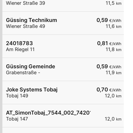
Wiener Straße 39
11,5
km
Güssing Technikum
0,59
€/kWh
Wiener Straße 49
11,6
km
24018783
0,81
€/kWh
Am Riegel 11
11,8
km
Güssing Gemeinde
0,59
€/kWh
Grabenstraße -
11,9
km
Joke Systems Tobaj
0,70
€/kWh
Tobaj 149
12,0
km
AT_SimonTobaj_7544_002_7420104458 öffentli
Tobaj 147
12,0
km