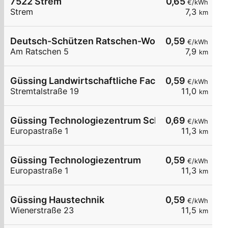
7522 Strem
0,65
€/kWh
Strem
7,3
km
Deutsch-Schützen Ratschen-Wohnotek
0,59
€/kWh
Am Ratschen 5
7,9
km
Güssing Landwirtschaftliche Fachschule
0,59
€/kWh
Stremtalstraße 19
11,0
km
Güssing Technologiezentrum Schnelllader DC15
0,69
€/kWh
Europastraße 1
11,3
km
Güssing Technologiezentrum
0,59
€/kWh
Europastraße 1
11,3
km
Güssing Haustechnik
0,59
€/kWh
Wienerstraße 23
11,5
km