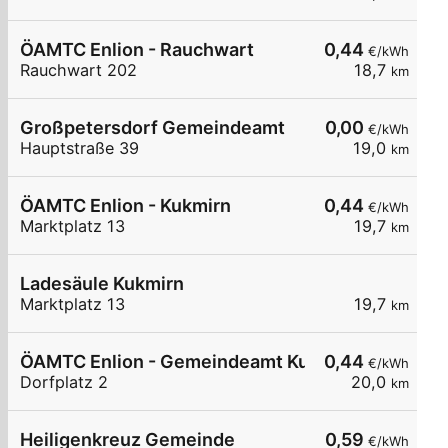
ÖAMTC Enlion - Rauchwart
0,44
€/kWh
Rauchwart 202
18,7
km
Großpetersdorf Gemeindeamt
0,00
€/kWh
Hauptstraße 39
19,0
km
ÖAMTC Enlion - Kukmirn
0,44
€/kWh
Marktplatz 13
19,7
km
Ladesäule Kukmirn
Marktplatz 13
19,7
km
ÖAMTC Enlion - Gemeindeamt Kukmirn
0,44
€/kWh
Dorfplatz 2
20,0
km
Heiligenkreuz Gemeinde
0,59
€/kWh