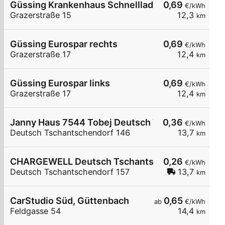
Güssing Krankenhaus Schnelllader DC150kW
0,69
€/kWh
Grazerstraße 15
12,3
km
Güssing Eurospar rechts
0,69
€/kWh
Grazerstraße 17
12,4
km
Güssing Eurospar links
0,69
€/kWh
Grazerstraße 17
12,4
km
Janny Haus 7544 Tobej Deutsch Tschantschendo
0,36
€/kWh
Deutsch Tschantschendorf 146
13,7
km
CHARGEWELL Deutsch Tschantschendorf 157
0,26
€/kWh
Deutsch Tschantschendorf 157
13,7
km
CarStudio Süd, Güttenbach
0,65
ab
€/kWh
Feldgasse 54
14,4
km