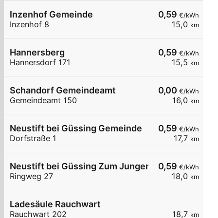
Inzenhof Gemeinde
0,59
€/kWh
Inzenhof 8
15,0
km
Hannersberg
0,59
€/kWh
Hannersdorf 171
15,5
km
Schandorf Gemeindeamt
0,00
€/kWh
Gemeindeamt 150
16,0
km
Neustift bei Güssing Gemeinde
0,59
€/kWh
Dorfstraße 1
17,7
km
Neustift bei Güssing Zum Jungen Dorfwirt
0,59
€/kWh
Ringweg 27
18,0
km
Ladesäule Rauchwart
Rauchwart 202
18,7
km