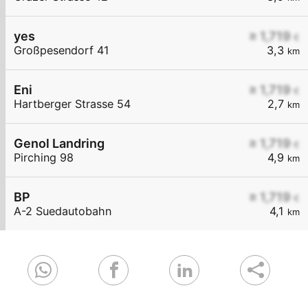
yes
≥ 1,719
€
Großpesendorf 41
3,3
km
Eni
≥ 1,719
€
Hartberger Strasse 54
2,7
km
Genol Landring
≥ 1,719
€
Pirching 98
4,9
km
BP
≥ 1,719
€
A-2 Suedautobahn
4,1
km