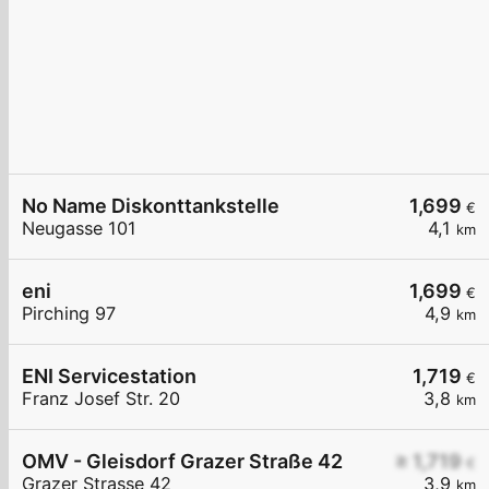
No Name Diskonttankstelle
1,699
€
Neugasse 101
4,1
km
eni
1,699
€
Pirching 97
4,9
km
ENI Servicestation
1,719
€
Franz Josef Str. 20
3,8
km
OMV - Gleisdorf Grazer Straße 42
≥ 1,719
€
Grazer Strasse 42
3,9
km