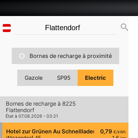
Bornes de recharge à proximité
Gazole
SP95
Electric
Bornes de recharge à 8225
Flattendorf
État à 07.08.2026 - 03:21
Hotel zur Grünen Au Schnelllader
0,79
€/kWh
Winzendorf 45
1,6