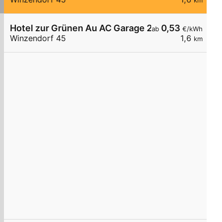
km
Hotel zur Grünen Au AC Garage 2
0,53
ab
€/kWh
Winzendorf 45
1,6
km