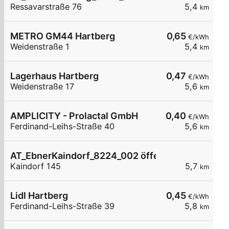
Ressavarstraße 76
5,4
km
METRO GM44 Hartberg
0,65
€/kWh
Weidenstraße 1
5,4
km
Lagerhaus Hartberg
0,47
€/kWh
Weidenstraße 17
5,6
km
AMPLICITY - Prolactal GmbH
0,40
€/kWh
Ferdinand-Leihs-Straße 40
5,6
km
AT_EbnerKaindorf_8224_002 öffentlich
Kaindorf 145
5,7
km
Lidl Hartberg
0,45
€/kWh
Ferdinand-Leihs-Straße 39
5,8
km