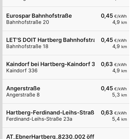
Eurospar Bahnhofstraße
0,45
€/kWh
Bahnhofstraße 20
4,9
km
LET'S DOIT Hartberg Bahnhofstraße
0,45
€/kWh
Bahnhofstraße 18
4,9
km
Kaindorf bei Hartberg-Kaindorf 336
0,63
€/kWh
Kaindorf 336
4,9
km
Angerstraße
0,45
€/kWh
Angerstraße 8
5,3
km
Hartberg-Ferdinand-Leihs-Straße 23a
0,63
€/kWh
Ferdinand-Leihs-Straße 23a
5,4
km
AT_EbnerHartberg_8230_002 öffentlich