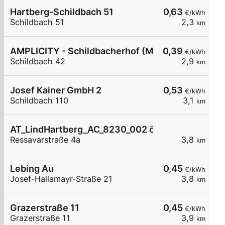
Hartberg-Schildbach 51
0,63
€/kWh
Schildbach 51
2,3
km
AMPLICITY - Schildbacherhof (Margit Gollner)
0,39
€/kWh
Schildbach 42
2,9
km
Josef Kainer GmbH 2
0,53
€/kWh
Schildbach 110
3,1
km
AT_LindHartberg_AC_8230_002 öffentlich
Ressavarstraße 4a
3,8
km
Lebing Au
0,45
€/kWh
Josef-Hallamayr-Straße 21
3,8
km
Grazerstraße 11
0,45
€/kWh
Grazerstraße 11
3,9
km