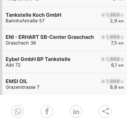
Tankstelle Koch GmbH
≥ 1,969
€
Bahnhofstraße 57
2,9
km
ENI - ERHART SB-Center Graschach
≥ 1,969
€
Graschach 36
7,5
km
Eybel GmbH BP Tankstelle
≥ 1,969
€
Aibl 72
6,1
km
EMSI OIL
≥ 1,969
€
Grazerstrasse 7
8,8
km