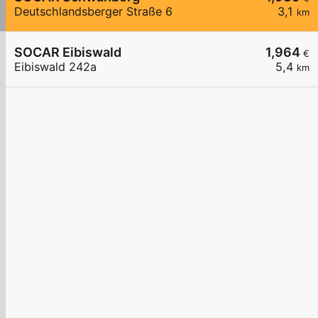
Deutschlandsberger Straße 6
3,1
km
SOCAR Eibiswald
1,964
€
Eibiswald 242a
5,4
km