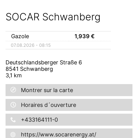
SOCAR Schwanberg
Gazole
1,939
€
07.08.2026 - 08:15
Deutschlandsberger Straße 6
8541
Schwanberg
3,1
km
Montrer sur la carte
Horaires d´ouverture
+433164111-0
https://www.socarenergy.at/