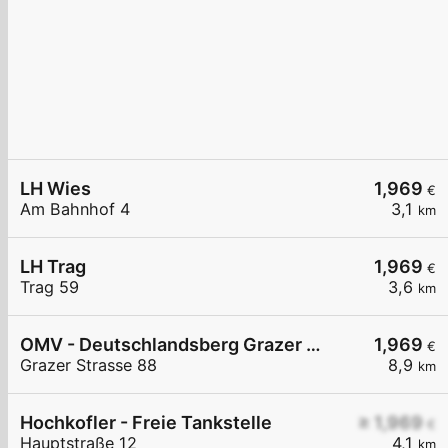
LH Wies
1,969
€
Am Bahnhof 4
3,1
km
LH Trag
1,969
€
Trag 59
3,6
km
OMV - Deutschlandsberg Grazer Straße 88
1,969
€
Grazer Strasse 88
8,9
km
Hochkofler - Freie Tankstelle
≥ 1,969
€
Hauptstraße 12
4,1
km