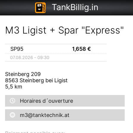
TankBillig.in
M3 Ligist + Spar "Express"
SP95
1,658
€
07.08.2026 - 09:30
Steinberg 209
8563
Steinberg bei Ligist
5,5
km
Horaires d´ouverture
m3@tanktechnik.at