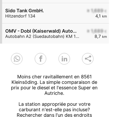
Sido Tank GmbH.
≥ 1,689
€
Hitzendorf 134
4,1
km
OMV - Dobl (Kaiserwald) Autobahn A2 (Südautobahn) KM 190
≥ 1,689
€
Autobahn A2 (Suedautobahn) KM 190
8,7
km
Moins cher ravitaillement en 8561
Kleinsöding. La simple comparaison de
prix pour le diesel et l'essence Super en
Autriche.
La station appropriée pour votre
carburant n'est-elle pas incluse?
Rechercher dans l'un des endroits