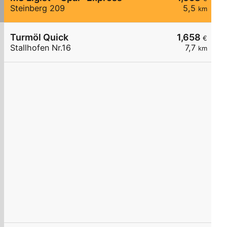
Steinberg 209
5,5
km
Turmöl Quick
1,658
€
Stallhofen Nr.16
7,7
km