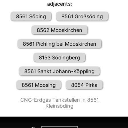
adjacents:
8561 Söding
8561 Großsöding
8562 Mooskirchen
8561 Pichling bei Mooskirchen
8153 Södingberg
8561 Sankt Johann-Köppling
8561 Moosing
8054 Pirka
CNG-Erdgas Tankstellen in 8561
Kleinsöding