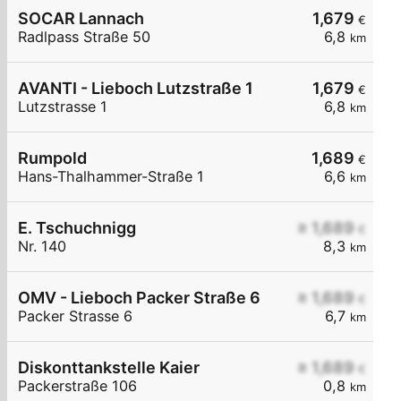
SOCAR Lannach
1,679
€
Radlpass Straße 50
6,8
km
AVANTI - Lieboch Lutzstraße 1
1,679
€
Lutzstrasse 1
6,8
km
Rumpold
1,689
€
Hans-Thalhammer-Straße 1
6,6
km
E. Tschuchnigg
≥ 1,689
€
Nr. 140
8,3
km
OMV - Lieboch Packer Straße 6
≥ 1,689
€
Packer Strasse 6
6,7
km
Diskonttankstelle Kaier
≥ 1,689
€
Packerstraße 106
0,8
km