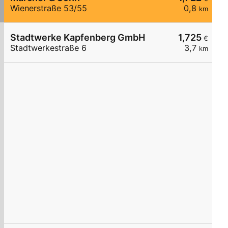
Wienerstraße 53/55
0,8
km
Stadtwerke Kapfenberg GmbH
1,725
€
Stadtwerkestraße 6
3,7
km