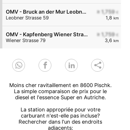
OMV - Bruck an der Mur Leobner Straße 59
≥ 1,759
€
Leobner Strasse 59
1,8
km
OMV - Kapfenberg Wiener Straße 79
≥ 1,759
€
Wiener Strasse 79
3,6
km
Moins cher ravitaillement en 8600 Pischk.
La simple comparaison de prix pour le
diesel et l'essence Super en Autriche.
La station appropriée pour votre
carburant n'est-elle pas incluse?
Rechercher dans l'un des endroits
adjacents: