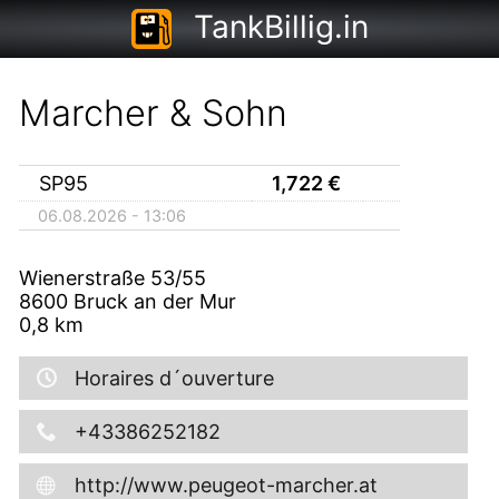
TankBillig.in
Marcher & Sohn
SP95
1,722
€
06.08.2026 - 13:06
Wienerstraße 53/55
8600
Bruck an der Mur
0,8
km
Horaires d´ouverture
+43386252182
http://www.peugeot-marcher.at