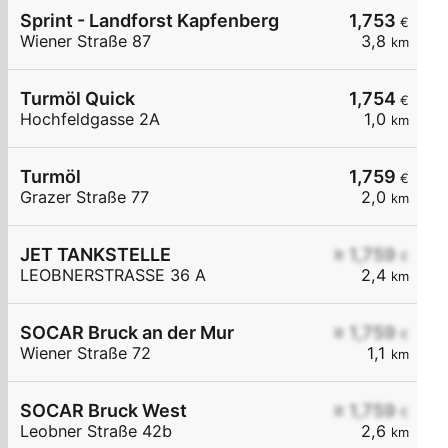
Sprint - Landforst Kapfenberg
1,753
€
Wiener Straße 87
3,8
km
Turmöl Quick
1,754
€
Hochfeldgasse 2A
1,0
km
Turmöl
1,759
€
Grazer Straße 77
2,0
km
JET TANKSTELLE
≥ 1,759
€
LEOBNERSTRASSE 36 A
2,4
km
SOCAR Bruck an der Mur
≥ 1,759
€
Wiener Straße 72
1,1
km
SOCAR Bruck West
≥ 1,759
€
Leobner Straße 42b
2,6
km