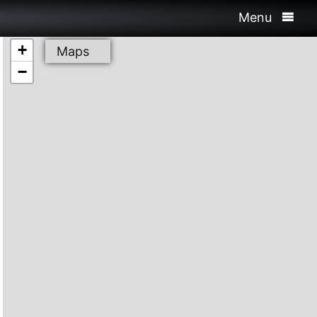
Menu
+
Maps
−