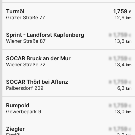
Turmöl
1,759
€
Grazer Straße 77
12,6
km
Sprint - Landforst Kapfenberg
≥ 1,759
€
Wiener Straße 87
13,6
km
SOCAR Bruck an der Mur
≥ 1,759
€
Wiener Straße 72
13,4
km
SOCAR Thörl bei Aflenz
≥ 1,759
€
Palbersdorf 209
6,3
km
Rumpold
≥ 1,759
€
Gewerbepark 9
13,0
km
Ziegler
≥ 1,759
€