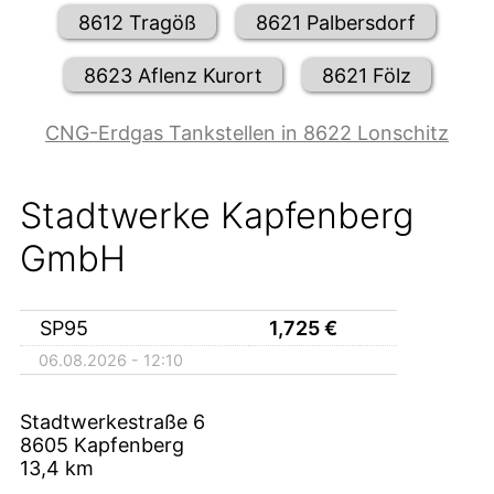
8612 Tragöß
8621 Palbersdorf
8623 Aflenz Kurort
8621 Fölz
CNG-Erdgas Tankstellen in 8622 Lonschitz
Stadtwerke Kapfenberg
GmbH
SP95
1,725
€
06.08.2026 - 12:10
Stadtwerkestraße 6
8605
Kapfenberg
13,4
km