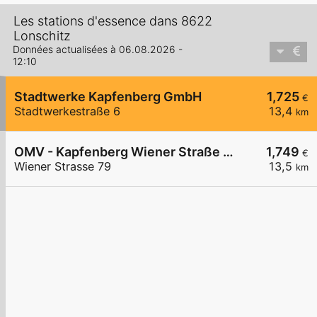
Les stations d'essence dans 8622
Lonschitz
Données actualisées à 06.08.2026 -
12:10
Stadtwerke Kapfenberg GmbH
1,725
€
Stadtwerkestraße 6
13,4
km
OMV - Kapfenberg Wiener Straße 79
1,749
€
Wiener Strasse 79
13,5
km