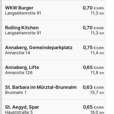
WKW Burger
0,70
€/kWh
Langseitenrotte 91
11,3
km
Rolling Kitchen
0,70
€/kWh
Langseitenrotte 91
11,3
km
Annaberg, Gemeindeparkplatz
0,75
€/kWh
Annarotte 14
11,4
km
Annaberg, Lifte
0,65
€/kWh
Annarotte 126
11,8
km
St. Barbara im Mürztal-Brunnalm 1
0,63
€/kWh
Brunnalm 1
15,7
km
St. Aegyd, Spar
0,65
€/kWh
Hauptstraße 5
16,0
km