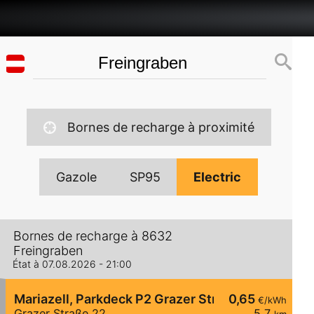
Bornes de recharge à proximité
Gazole
SP95
Electric
Bornes de recharge à 8632
Freingraben
État à 07.08.2026 - 21:00
Mariazell, Parkdeck P2 Grazer Str.
0,65
€/kWh
Grazer Straße 22
5,7