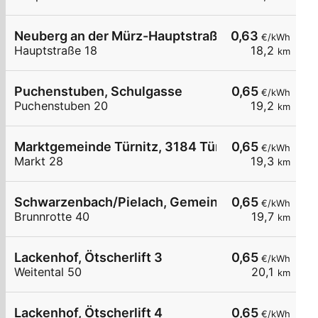
Neuberg an der Mürz-Hauptstraße 18
0,63
€/kWh
Hauptstraße 18
18,2
km
Puchenstuben, Schulgasse
0,65
€/kWh
Puchenstuben 20
19,2
km
Marktgemeinde Türnitz, 3184 Türnitz, Markt 28
0,65
€/kWh
Markt 28
19,3
km
Schwarzenbach/Pielach, Gemeindeamt
0,65
€/kWh
Brunnrotte 40
19,7
km
Lackenhof, Ötscherlift 3
0,65
€/kWh
Weitental 50
20,1
km
Lackenhof, Ötscherlift 4
0,65
€/kWh