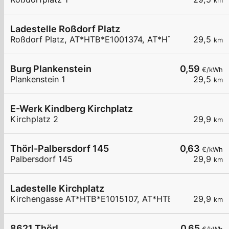
km
Ladestelle Roßdorf Platz
Roßdorf Platz, AT*HTB*E1001374, AT*HTB*E1001375
29,5
km
Burg Plankenstein
0,59
€/kWh
Plankenstein 1
29,5
km
E-Werk Kindberg Kirchplatz
Kirchplatz 2
29,9
km
Thörl-Palbersdorf 145
0,63
€/kWh
Palbersdorf 145
29,9
km
Ladestelle Kirchplatz
Kirchengasse AT*HTB*E1015107, AT*HTB*E1015108
29,9
km
8621 Thörl
0,65