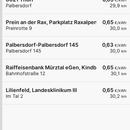
€/kWh
Palbersdorf
29,9
km
Prein an der Rax, Parkplatz Raxalpenhof
0,65
€/kWh
Preinrotte 9
30,0
km
Palbersdorf-Palbersdorf 145
0,63
€/kWh
Palbersdorf 145
30,0
km
Raiffeisenbank Mürztal eGen, Kindberg
0,65
€/kWh
Bahnhofstraße 12
30,1
km
Lilienfeld, Landesklinikum III
0,65
€/kWh
Im Tal 2
30,2
km