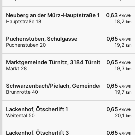
Neuberg an der Mürz-Hauptstraße 18
0,63
€/kWh
Hauptstraße 18
18,2
km
Puchenstuben, Schulgasse
0,65
€/kWh
Puchenstuben 20
19,2
km
Marktgemeinde Türnitz, 3184 Türnitz, Markt 28
0,65
€/kWh
Markt 28
19,3
km
Schwarzenbach/Pielach, Gemeindeamt
0,65
€/kWh
Brunnrotte 40
19,7
km
Lackenhof, Ötscherlift 1
0,65
€/kWh
Weitental 50
20,1
km
Lackenhof, Ötscherlift 3
0,65
€/kWh