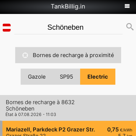
TankBillig.in
Bornes de recharge à proximité
Gazole
SP95
Electric
Bornes de recharge à 8632
Schöneben
État à 07.08.2026 - 11:03
Mariazell, Parkdeck P2 Grazer Str.
0,75
€/kWh
Grazer Straße 22
5,7