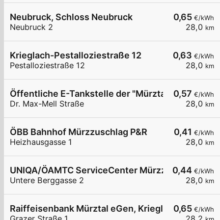
Neubruck, Schloss Neubruck
0,65
€/kWh
Neubruck 2
28,0
km
Krieglach-Pestalloziestraße 12
0,63
€/kWh
Pestalloziestraße 12
28,0
km
Öffentliche E-Tankstelle der "Mürztaler" Wohnb
0,57
€/kWh
Dr. Max-Mell Straße
28,0
km
ÖBB Bahnhof Mürzzuschlag P&R
0,41
€/kWh
Heizhausgasse 1
28,0
km
UNIQA/ÖAMTC ServiceCenter Mürzzuschlag
0,44
€/kWh
Untere Berggasse 2
28,0
km
Raiffeisenbank Mürztal eGen, Krieglach
0,65
€/kWh
Grazer Straße 1
28,2
km