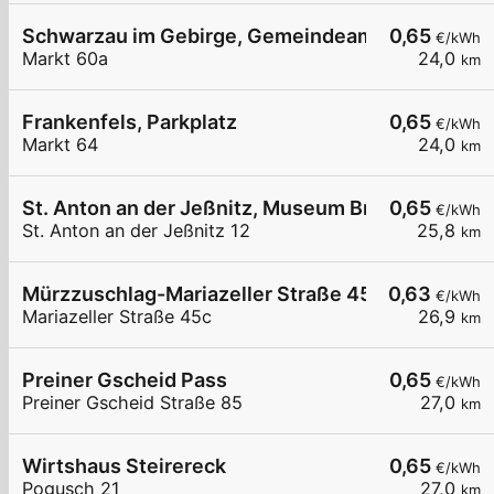
Schwarzau im Gebirge, Gemeindeamt
0,65
€/kWh
Markt 60a
24,0
km
Frankenfels, Parkplatz
0,65
€/kWh
Markt 64
24,0
km
St. Anton an der Jeßnitz, Museum Bruderlade
0,65
€/kWh
St. Anton an der Jeßnitz 12
25,8
km
Mürzzuschlag-Mariazeller Straße 45c
0,63
€/kWh
Mariazeller Straße 45c
26,9
km
Preiner Gscheid Pass
0,65
€/kWh
Preiner Gscheid Straße 85
27,0
km
Wirtshaus Steirereck
0,65
€/kWh
Pogusch 21
27,0
km