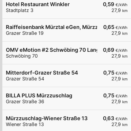
Hotel Restaurant Winkler
0,59
€/kWh
Stadtplatz 3
27,9
km
Raiffeisenbank Mürztal eGen, Mürzzuschlag
0,65
€/kWh
Grazer Straße 19
27,9
km
OMV eMotion #2 Schwöbing 70 Langenwang
0,69
€/kWh
Schwöbing 70
27,9
km
Mitterdorf-Grazer Straße 54
0,75
€/kWh
Grazer Straße 54
27,9
km
BILLA PLUS Mürzzuschlag
0,75
€/kWh
Grazer Straße 36
27,9
km
Mürzzuschlag-Wiener Straße 13
0,63
€/kWh
Wiener Straße 13
27,9
km