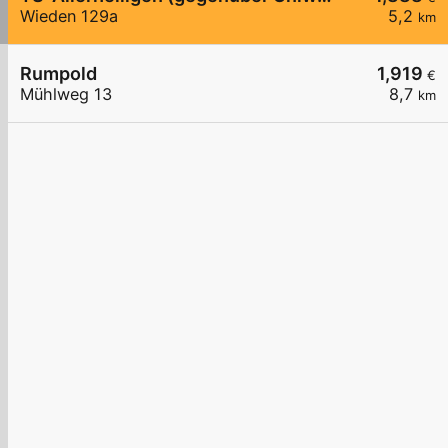
Wieden 129a
5,2
km
Rumpold
1,919
€
Mühlweg 13
8,7
km