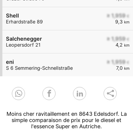
Shell
≥ 1,959
€
Erhardstraße 89
9,3
km
Salchenegger
≥ 1,959
€
Leopersdorf 21
4,2
km
eni
≥ 1,959
€
S 6 Semmering-Schnellstraße
7,0
km
Moins cher ravitaillement en 8643 Edelsdorf. La
simple comparaison de prix pour le diesel et
l'essence Super en Autriche.