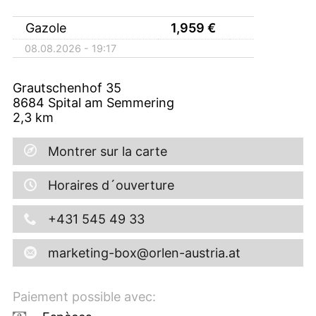
Gazole
1,959
€
08.08.2026 - 19:17
Grautschenhof 35
8684
Spital am Semmering
2,3
km
Montrer sur la carte
Horaires d´ouverture
+431 545 49 33
marketing-box@orlen-austria.at
Paiement possible avec: