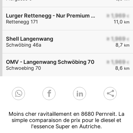
Lurger Rettenegg - Nur Premium Diesel+ Euro Super 95
≥ 1,969
€
Rettenegg 171
11,0
km
Shell Langenwang
≥ 1,969
€
Schwöbing 46a
8,7
km
OMV - Langenwang Schwöbing 70
≥ 1,969
€
Schwoebing 70
8,6
km
Moins cher ravitaillement en 8680 Pernreit. La
simple comparaison de prix pour le diesel et
l'essence Super en Autriche.