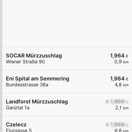
SOCAR Mürzzuschlag
1,964
€
Wiener Straße 90
0,9
km
Eni Spital am Semmering
1,964
€
Bundesstrasse 38a
4,8
km
Landforst Mürzzuschlag
≥ 1,969
€
Ganztal 1a
2,1
km
Czelecz
≥ 1,969
€
Flurgasse 5
6,8
km