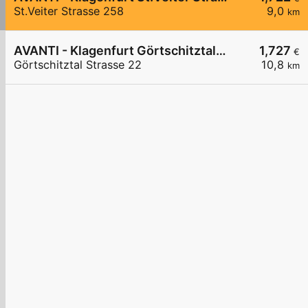
St.Veiter Strasse 258
9,0
km
AVANTI - Klagenfurt Görtschitztal Straße 22
1,727
€
Görtschitztal Strasse 22
10,8
km