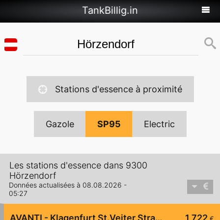
TankBillig.in
Stations d'essence à proximité
Gazole
SP95
Electric
Les stations d'essence dans 9300
Hörzendorf
Données actualisées à 08.08.2026 -
05:27
AVANTI - Klagenfurt St.Veiter Straße 258
1,722
€