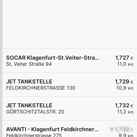
SOCAR Klagenfurt-St.Veiter-Straße
1,727
€
St. Veiter Straße 94
11,0
km
JET TANKSTELLE
1,729
€
FELDKIRCHNERSTRASSE 130
10,9
km
JET TANKSTELLE
1,732
€
GÖRTSCHITZTALSTR. 20
11,2
km
AVANTI - Klagenfurt Feldkirchnerstraße 275
≥ 1,732
€
Feldkirchnerstrasse 275
9,9
km