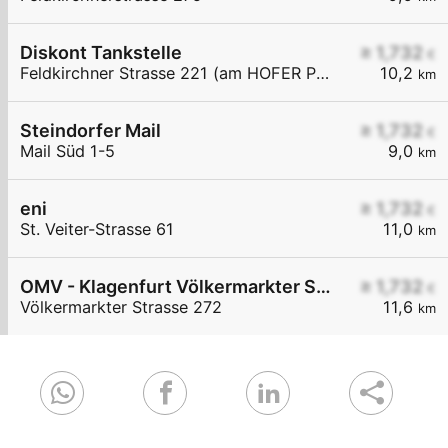
Diskont Tankstelle
≥ 1,732
€
Feldkirchner Strasse 221 (am HOFER Parkplatz)
10,2
km
Steindorfer Mail
≥ 1,732
€
Mail Süd 1-5
9,0
km
eni
≥ 1,732
€
St. Veiter-Strasse 61
11,0
km
OMV - Klagenfurt Völkermarkter Straße 272
≥ 1,732
€
Völkermarkter Strasse 272
11,6
km