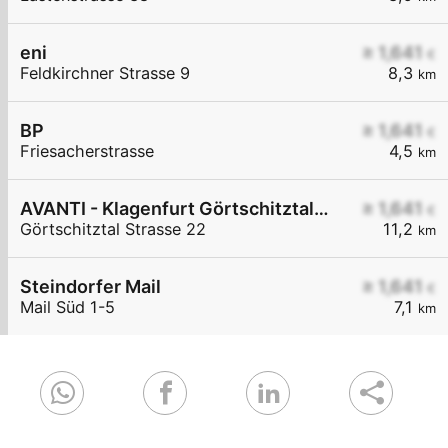
eni
≥ 1,641
€
Feldkirchner Strasse 9
8,3
km
BP
≥ 1,641
€
Friesacherstrasse
4,5
km
AVANTI - Klagenfurt Görtschitztal Straße 22
≥ 1,641
€
Görtschitztal Strasse 22
11,2
km
Steindorfer Mail
≥ 1,641
€
Mail Süd 1-5
7,1
km