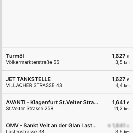
Turmöl
1,627
€
Völkermarkterstraße 55
3,5
km
JET TANKSTELLE
1,627
€
VILLACHER STRASSE 43
4,4
km
AVANTI - Klagenfurt St.Veiter Straße 258
1,641
€
St.Veiter Strasse 258
11,2
km
OMV - Sankt Veit an der Glan Lastenstraße 38
≥ 1,641
€
Lastenstrasse 38
3,9
km