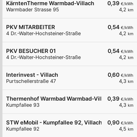
KärntenTherme Warmbad-Villach
0,39
€/kWh
Warmbader Strasse 95
4,2
km
PKV MITARBEITER
0,54
€/kWh
4 Dr.-Walter-Hochsteiner-Straße
4,2
km
PKV BESUCHER 01
0,54
€/kWh
4 Dr.-Walter-Hochsteiner-Straße
4,2
km
Interinvest - Villach
0,60
€/kWh
Purtschellerstraße 47
4,3
km
Thermenhof Warmbad Warmbad-Villach
0,39
€/kWh
Kumpfallee 93
4,3
km
STW eMobil - Kumpfallee 92, Villach
0,90
€/kWh
Kumpfallee 92
4,5
km