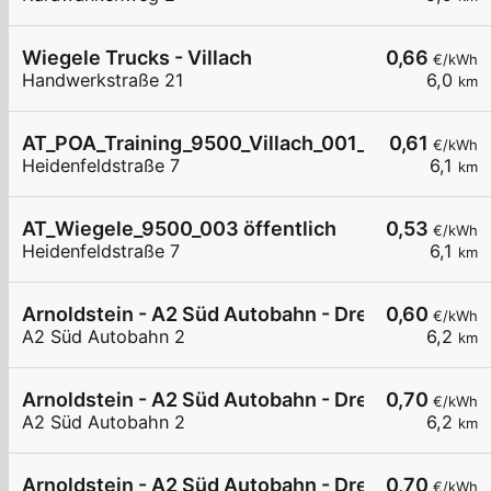
Wiegele Trucks - Villach
0,66
€/kWh
Handwerkstraße 21
6,0
km
AT_POA_Training_9500_Villach_001_8220316617 h
0,61
€/kWh
Heidenfeldstraße 7
6,1
km
AT_Wiegele_9500_003 öffentlich
0,53
€/kWh
Heidenfeldstraße 7
6,1
km
Arnoldstein - A2 Süd Autobahn - Dreiländereck N
0,60
€/kWh
A2 Süd Autobahn 2
6,2
km
Arnoldstein - A2 Süd Autobahn - Dreiländereck N
0,70
€/kWh
A2 Süd Autobahn 2
6,2
km
Arnoldstein - A2 Süd Autobahn - Dreiländereck N
0,70
€/kWh