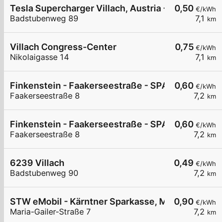
Tesla Supercharger Villach, Austria - West
0,50
€/kWh
Badstubenweg 89
7,1
km
Villach Congress-Center
0,75
€/kWh
Nikolaigasse 14
7,1
km
Finkenstein - Faakerseestraße - SPAR
0,60
€/kWh
Faakerseestraße 8
7,2
km
Finkenstein - Faakerseestraße - SPAR
0,60
€/kWh
Faakerseestraße 8
7,2
km
6239 Villach
0,49
€/kWh
Badstubenweg 90
7,2
km
STW eMobil - Kärntner Sparkasse, Maria-Gailer-S
0,90
€/kWh
Maria-Gailer-Straße 7
7,2
km