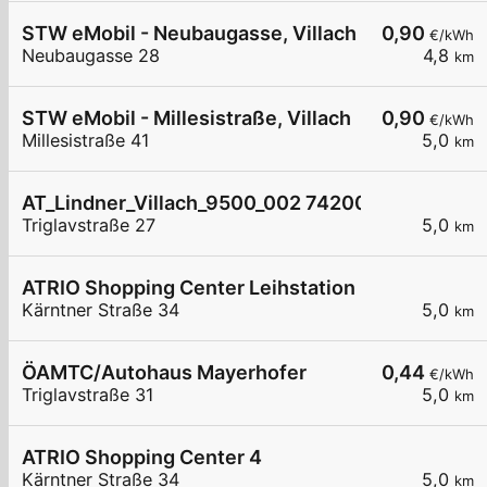
STW eMobil - Neubaugasse, Villach
0,90
€/kWh
Neubaugasse 28
4,8
km
STW eMobil - Millesistraße, Villach
0,90
€/kWh
Millesistraße 41
5,0
km
AT_Lindner_Villach_9500_002 7420083949 öffen
Triglavstraße 27
5,0
km
ATRIO Shopping Center Leihstation 2
Kärntner Straße 34
5,0
km
ÖAMTC/Autohaus Mayerhofer
0,44
€/kWh
Triglavstraße 31
5,0
km
ATRIO Shopping Center 4
Kärntner Straße 34
5,0
km