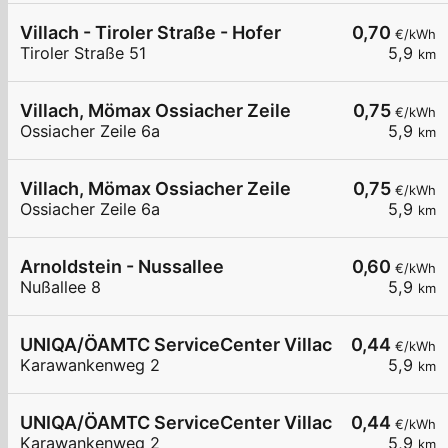
Villach - Tiroler Straße - Hofer
0,70
€/kWh
Tiroler Straße 51
5,9
km
Villach, Mömax Ossiacher Zeile
0,75
€/kWh
Ossiacher Zeile 6a
5,9
km
Villach, Mömax Ossiacher Zeile
0,75
€/kWh
Ossiacher Zeile 6a
5,9
km
Arnoldstein - Nussallee
0,60
€/kWh
Nußallee 8
5,9
km
UNIQA/ÖAMTC ServiceCenter Villach - AC1
0,44
€/kWh
Karawankenweg 2
5,9
km
UNIQA/ÖAMTC ServiceCenter Villach - AC2
0,44
€/kWh
Karawankenweg 2
5,9
km