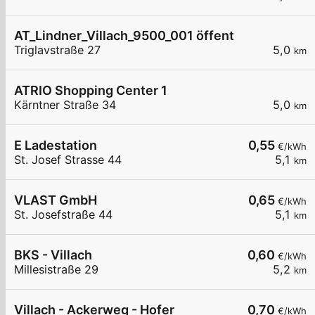
AT_Lindner_Villach_9500_001 öffentlich
Triglavstraße 27
5,0
km
ATRIO Shopping Center 1
Kärntner Straße 34
5,0
km
E Ladestation
0,55
€/kWh
St. Josef Strasse 44
5,1
km
VLAST GmbH
0,65
€/kWh
St. Josefstraße 44
5,1
km
BKS - Villach
0,60
€/kWh
Millesistraße 29
5,2
km
Villach - Ackerweg - Hofer
0,70
€/kWh