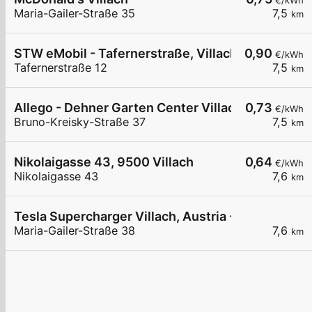
€/kWh
Maria-Gailer-Straße 35
7,5
km
STW eMobil - Tafernerstraße, Villach Säule 1
0,90
€/kWh
Tafernerstraße 12
7,5
km
Allego - Dehner Garten Center Villach
0,73
€/kWh
Bruno-Kreisky-Straße 37
7,5
km
Nikolaigasse 43, 9500 Villach
0,64
€/kWh
Nikolaigasse 43
7,6
km
Tesla Supercharger Villach, Austria - Maria-Gaile
Maria-Gailer-Straße 38
7,6
km