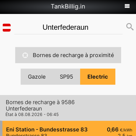
TankBillig.in
Bornes de recharge à proximité
Gazole
SP95
Electric
Bornes de recharge à 9586
Unterfederaun
État à 08.08.2026 - 06:45
Eni Station - Bundesstrasse 83
0,66
€/kWh
Bundesstrasse 83
2,5