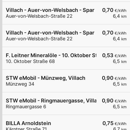
Villach - Auer-von-Welsbach - Spar
0,70
€/kWh
Auer-von-Welsbach-Straße 22
6,4
km
Villach - Auer-von-Welsbach - Spar
0,70
€/kWh
Auer-von-Welsbach-Straße 22
6,4
km
F. Leitner Mineralöle - 10. Oktober Straße I
0,53
€/kWh
10. Oktober Straße 68
6,5
km
STW eMobil - Münzweg, Villach
0,90
€/kWh
Münzweg 34
6,5
km
STW eMobil - Ringmauergasse, Villach
0,90
€/kWh
Ringmauergasse 6
6,5
km
BILLA Arnoldstein
0,75
€/kWh
Kärntner Straße 71
6,7
km