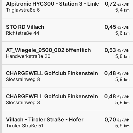
Alpitronic HYC300 - Station 3 - Links
0,72
€/kWh
Triglavstraße 6
5,4
km
STQ RD Villach
0,45
€/kWh
Richtstraße 44
5,6
km
AT_Wiegele_9500_002 öffentlich
0,53
€/kWh
Handwerkstraße 20
5,8
km
CHARGEWELL Golfclub Finkenstein 1
0,48
€/kWh
Slossrainweg 8
5,9
km
CHARGEWELL Golfclub Finkenstein 2
0,48
€/kWh
Slossrainweg 8
5,9
km
Villach - Tiroler Straße - Hofer
0,70
€/kWh
Tiroler Straße 51
5,9
km