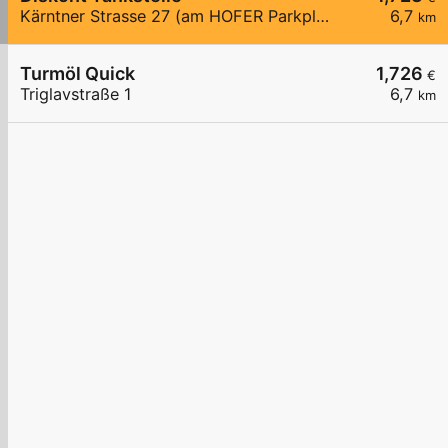
Kärntner Strasse 27 (am HOFER Parkplatz)
6,7
km
Turmöl Quick
1,726
€
Triglavstraße 1
6,7
km