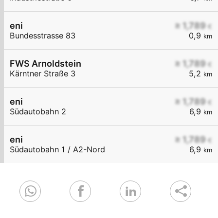
eni
≥ 1,789
€
Bundesstrasse 83
0,9
km
FWS Arnoldstein
≥ 1,789
€
Kärntner Straße 3
5,2
km
eni
≥ 1,789
€
Südautobahn 2
6,9
km
eni
≥ 1,789
€
Südautobahn 1 / A2-Nord
6,9
km