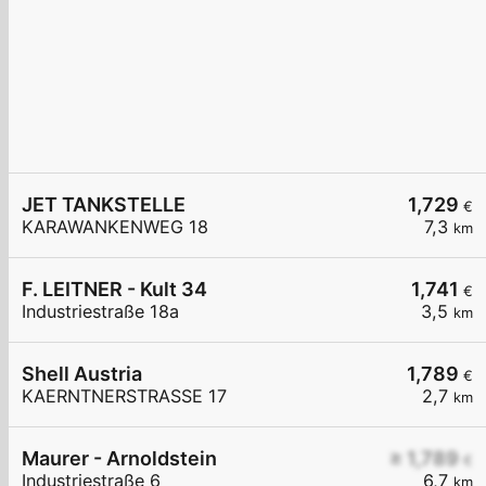
JET TANKSTELLE
1,729
€
KARAWANKENWEG 18
7,3
km
F. LEITNER - Kult 34
1,741
€
Industriestraße 18a
3,5
km
Shell Austria
1,789
€
KAERNTNERSTRASSE 17
2,7
km
Maurer - Arnoldstein
≥ 1,789
€
Industriestraße 6
6,7
km