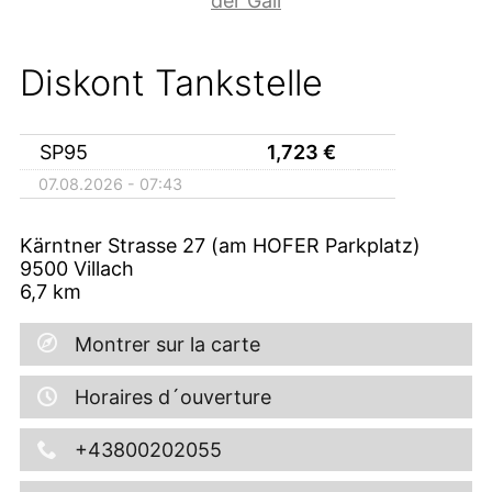
der Gail
Diskont Tankstelle
SP95
1,723
€
07.08.2026 - 07:43
Kärntner Strasse 27 (am HOFER Parkplatz)
9500
Villach
6,7
km
Montrer sur la carte
Horaires d´ouverture
+43800202055