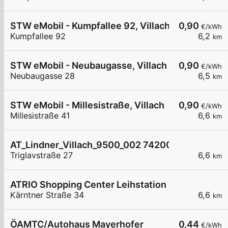
STW eMobil - Kumpfallee 92, Villach
0,90
€/kWh
Kumpfallee 92
6,2
km
STW eMobil - Neubaugasse, Villach
0,90
€/kWh
Neubaugasse 28
6,5
km
STW eMobil - Millesistraße, Villach
0,90
€/kWh
Millesistraße 41
6,6
km
AT_Lindner_Villach_9500_002 7420083949 öffen
Triglavstraße 27
6,6
km
ATRIO Shopping Center Leihstation 2
Kärntner Straße 34
6,6
km
ÖAMTC/Autohaus Mayerhofer
0,44
€/kWh