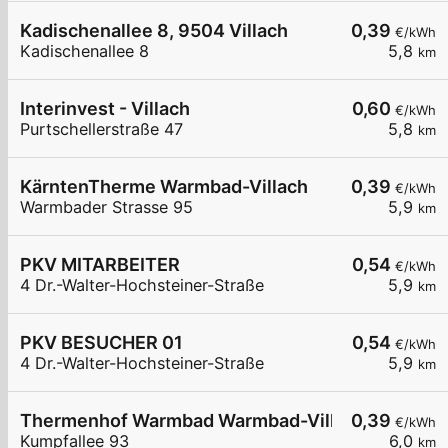
Kadischenallee 8, 9504 Villach
0,39
€/kWh
Kadischenallee 8
5,8
km
Interinvest - Villach
0,60
€/kWh
Purtschellerstraße 47
5,8
km
KärntenTherme Warmbad-Villach
0,39
€/kWh
Warmbader Strasse 95
5,9
km
PKV MITARBEITER
0,54
€/kWh
4 Dr.-Walter-Hochsteiner-Straße
5,9
km
PKV BESUCHER 01
0,54
€/kWh
4 Dr.-Walter-Hochsteiner-Straße
5,9
km
Thermenhof Warmbad Warmbad-Villach
0,39
€/kWh
Kumpfallee 93
6,0
km