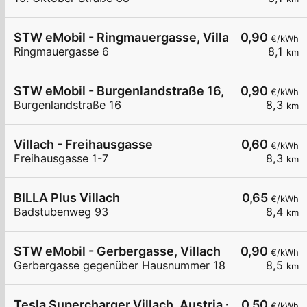
STW eMobil - Ringmauergasse, Villach
0,90
€/kWh
Ringmauergasse 6
8,1
km
STW eMobil - Burgenlandstraße 16, 9500 Villach
0,90
€/kWh
Burgenlandstraße 16
8,3
km
Villach - Freihausgasse
0,60
€/kWh
Freihausgasse 1-7
8,3
km
BILLA Plus Villach
0,65
€/kWh
Badstubenweg 93
8,4
km
STW eMobil - Gerbergasse, Villach
0,90
€/kWh
Gerbergasse gegenüber Hausnummer 18
8,5
km
Tesla Supercharger Villach, Austria - West
0,50
€/kWh