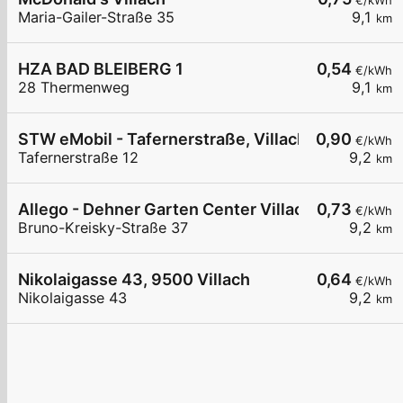
€/kWh
Maria-Gailer-Straße 35
9,1
km
HZA BAD BLEIBERG 1
0,54
€/kWh
28 Thermenweg
9,1
km
STW eMobil - Tafernerstraße, Villach Säule 1
0,90
€/kWh
Tafernerstraße 12
9,2
km
Allego - Dehner Garten Center Villach
0,73
€/kWh
Bruno-Kreisky-Straße 37
9,2
km
Nikolaigasse 43, 9500 Villach
0,64
€/kWh
Nikolaigasse 43
9,2
km