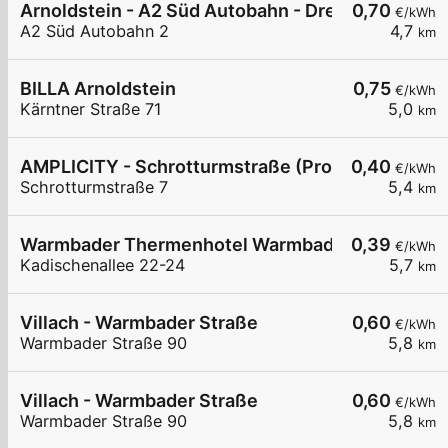
Arnoldstein - A2 Süd Autobahn - Dreiländereck N
0,70
€/kWh
A2 Süd Autobahn 2
4,7
km
BILLA Arnoldstein
0,75
€/kWh
Kärntner Straße 71
5,0
km
AMPLICITY - Schrotturmstraße (Probst GmbH)
0,40
€/kWh
Schrotturmstraße 7
5,4
km
Warmbader Thermenhotel Warmbad-Villach
0,39
€/kWh
Kadischenallee 22-24
5,7
km
Villach - Warmbader Straße
0,60
€/kWh
Warmbader Straße 90
5,8
km
Villach - Warmbader Straße
0,60
€/kWh
Warmbader Straße 90
5,8
km