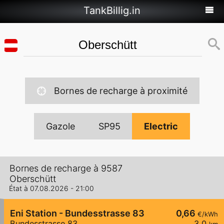
TankBillig.in
Bornes de recharge à proximité
Gazole
SP95
Electric
Bornes de recharge à 9587
Oberschütt
État à 07.08.2026 - 21:00
Eni Station - Bundesstrasse 83
0,66
€/kWh
Bundesstrasse 83
3,0