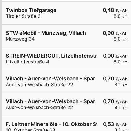
Twinbox Tiefgarage
0,48
€/kWh
Tiroler Straße 2
8,0
km
STW eMobil - Münzweg, Villach
0,90
€/kWh
Münzweg 34
8,0
km
STREIN-WIEDERGUT, Litzelhofenstraße 4, Villac
0,00
€/kWh
Litzelhofenstraße 4
8,0
km
Villach - Auer-von-Welsbach - Spar
0,70
€/kWh
Auer-von-Welsbach-Straße 22
8,1
km
Villach - Auer-von-Welsbach - Spar
0,70
€/kWh
Auer-von-Welsbach-Straße 22
8,1
km
F. Leitner Mineralöle - 10. Oktober Straße I
0,53
€/kWh
10. Oktober Straße 68
8,1
km