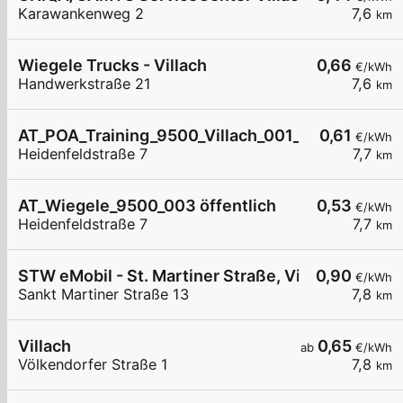
Karawankenweg 2
7,6
km
Wiegele Trucks - Villach
0,66
€/kWh
Handwerkstraße 21
7,6
km
AT_POA_Training_9500_Villach_001_8220316617 h
0,61
€/kWh
Heidenfeldstraße 7
7,7
km
AT_Wiegele_9500_003 öffentlich
0,53
€/kWh
Heidenfeldstraße 7
7,7
km
STW eMobil - St. Martiner Straße, Villach
0,90
€/kWh
Sankt Martiner Straße 13
7,8
km
Villach
0,65
ab
€/kWh
Völkendorfer Straße 1
7,8
km