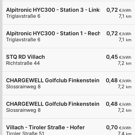
Alpitronic HYC300 - Station 3 - Links
0,72
€/kWh
Triglavstraße 6
7,1
km
Alpitronic HYC300 - Station 1 - Rechts
0,72
€/kWh
Triglavstraße 6
7,1
km
STQ RD Villach
0,45
€/kWh
Richtstraße 44
7,2
km
CHARGEWELL Golfclub Finkenstein 1
0,48
€/kWh
Slossrainweg 8
7,2
km
CHARGEWELL Golfclub Finkenstein 2
0,48
€/kWh
Slossrainweg 8
7,2
km
Villach - Tiroler Straße - Hofer
0,70
€/kWh
Tiroler Straße 51
7,4
km