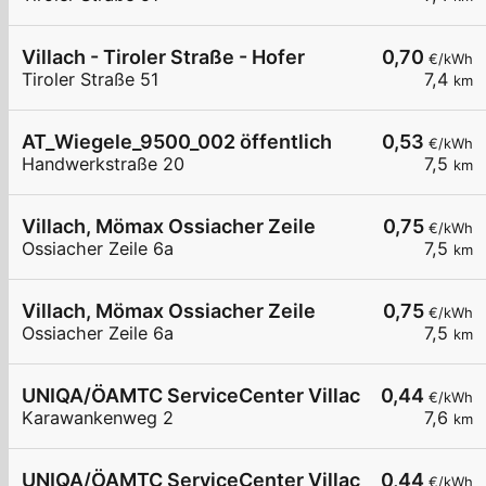
Villach - Tiroler Straße - Hofer
0,70
€/kWh
Tiroler Straße 51
7,4
km
AT_Wiegele_9500_002 öffentlich
0,53
€/kWh
Handwerkstraße 20
7,5
km
Villach, Mömax Ossiacher Zeile
0,75
€/kWh
Ossiacher Zeile 6a
7,5
km
Villach, Mömax Ossiacher Zeile
0,75
€/kWh
Ossiacher Zeile 6a
7,5
km
UNIQA/ÖAMTC ServiceCenter Villach - AC1
0,44
€/kWh
Karawankenweg 2
7,6
km
UNIQA/ÖAMTC ServiceCenter Villach - AC2
0,44
€/kWh